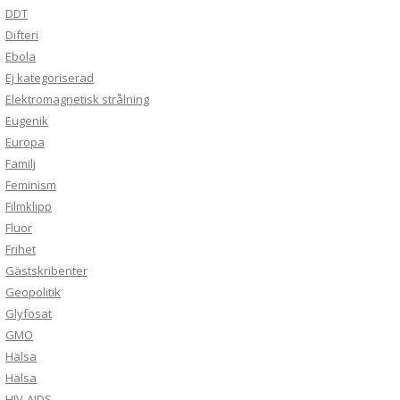
DDT
Difteri
Ebola
Ej kategoriserad
Elektromagnetisk strålning
Eugenik
Europa
Familj
Feminism
Filmklipp
Fluor
Frihet
Gästskribenter
Geopolitik
Glyfosat
GMO
Hälsa
Hälsa
HIV-AIDS