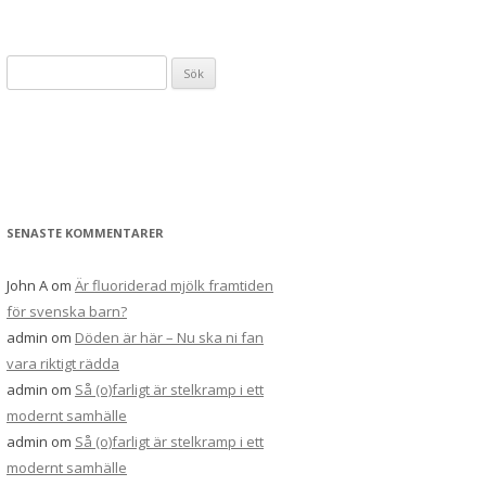
S
ö
k
e
f
t
e
SENASTE KOMMENTARER
r
:
John A
om
Är fluoriderad mjölk framtiden
för svenska barn?
admin
om
Döden är här – Nu ska ni fan
vara riktigt rädda
admin
om
Så (o)farligt är stelkramp i ett
modernt samhälle
admin
om
Så (o)farligt är stelkramp i ett
modernt samhälle