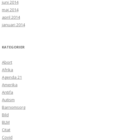
juni 2014
maj 2014
april 2014
januari 2014
KATEGORIER
Abort
Afrika
Agenda 21
Amerika
Antifa
Autism
Barnomsorg
Bild
BLM
Citat
Covid