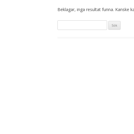
Beklagar, inga resultat funna. Kanske kan
S
ö
k
e
f
t
e
r
: