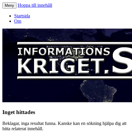
Hoppa till innehåll
Meny
Informationskriget.se
Startsida
Om
Inget hittades
Beklagar, inga resultat funna. Kanske kan en sökning hjälpa dig att
hitta relaterat innehåll.