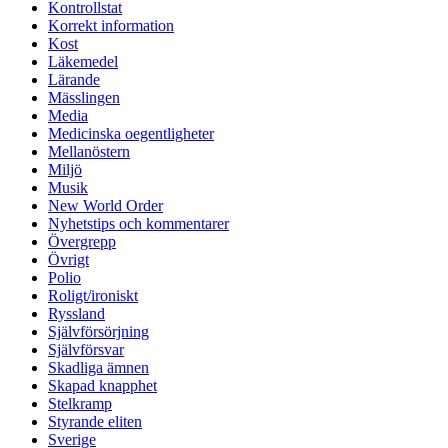
Kontrollstat
Korrekt information
Kost
Läkemedel
Lärande
Mässlingen
Media
Medicinska oegentligheter
Mellanöstern
Miljö
Musik
New World Order
Nyhetstips och kommentarer
Övergrepp
Övrigt
Polio
Roligt/ironiskt
Ryssland
Självförsörjning
Självförsvar
Skadliga ämnen
Skapad knapphet
Stelkramp
Styrande eliten
Sverige