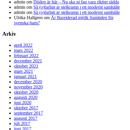
admin
om
Döden är här – Nu ska ni fan vara riktigt rädda
admin
om
Så (o)farligt är stelkramp i ett modernt samhälle
admin
om
Så (o)farligt är stelkramp i ett modernt samhälle
Ulrika Hallgren
om
Är fluoriderad mjölk framtiden för
svenska barn?
Arkiv
april 2022
mars 2022
februari 2022
december 2021
oktober 2021
mars 2021
januari 2021
december 2020
november 2020
oktober 2020
augusti 2020
juni 2020
oktober 2017
september 2017
augusti 2017
juli 2017
juni 2017