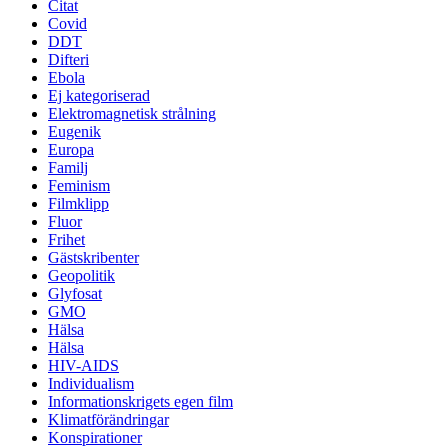
Citat
Covid
DDT
Difteri
Ebola
Ej kategoriserad
Elektromagnetisk strålning
Eugenik
Europa
Familj
Feminism
Filmklipp
Fluor
Frihet
Gästskribenter
Geopolitik
Glyfosat
GMO
Hälsa
Hälsa
HIV-AIDS
Individualism
Informationskrigets egen film
Klimatförändringar
Konspirationer