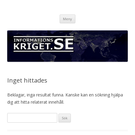
Informationskriget.se
Hoppa
Meny
till
innehåll
Inget hittades
Beklagar, inga resultat funna. Kanske kan en sökning hjälpa
dig att hitta relaterat innehåll.
S
ö
k