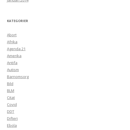
januari 2014
KATEGORIER
Abort
Afrika
Agenda 21
Amerika
Antifa
Autism
Barnomsorg
Bild
BLM
Citat
Covid
DDT
Difteri
Ebola