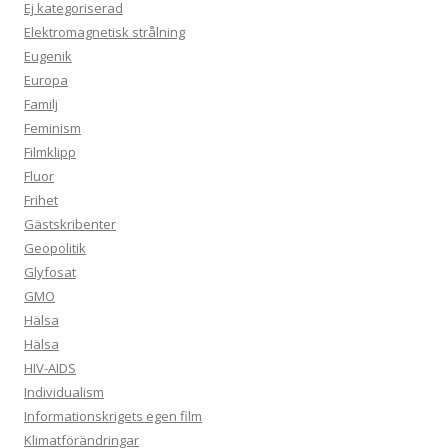
Ej kategoriserad
Elektromagnetisk strålning
Eugenik
Europa
Familj
Feminism
Filmklipp
Fluor
Frihet
Gästskribenter
Geopolitik
Glyfosat
GMO
Hälsa
Hälsa
HIV-AIDS
Individualism
Informationskrigets egen film
Klimatförändringar