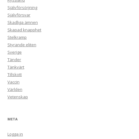
Ryssland
Självförsörjning
Självförsvar
Skadliga ämnen
Skapad knapphet
Stelkramp
Styrande eliten
Sverige
Tänder
Tänkvärt
Tillskott
Vaccin
Världen
Vetenskap
META
Logga in