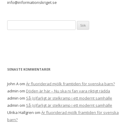
info@informationskriget.se
S
ö
k
e
f
t
e
SENASTE KOMMENTARER
r
:
John A
om
Är fluoriderad mjölk framtiden för svenska barn?
admin
om
Döden är här – Nu ska ni fan vara riktigt rädda
admin
om
Så (o)farligt är stelkramp i ett modernt samhälle
admin
om
Så (o)farligt är stelkramp i ett modernt samhälle
Ulrika Hallgren
om
Är fluoriderad mjölk framtiden för svenska
barn?