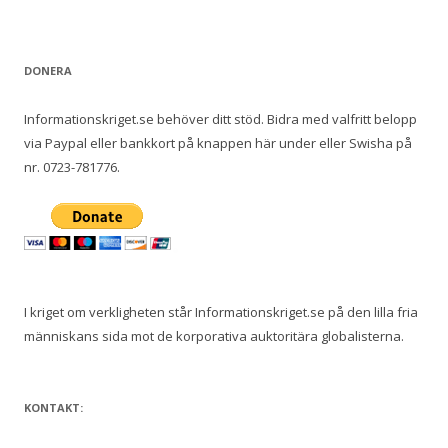
e
f
t
DONERA
e
r
Informationskriget.se behöver ditt stöd. Bidra med valfritt belopp
:
via Paypal eller bankkort på knappen här under eller Swisha på
nr. 0723-781776.
I kriget om verkligheten står Informationskriget.se på den lilla fria
människans sida mot de korporativa auktoritära globalisterna.
KONTAKT: