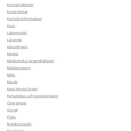
Konspirationer
Kontrollstat
Korrekt information
Kost
Läkemedel
Lärande
Mässlingen
Media
Medicinska oegentligheter
Mellanöstern
Miljö
Musik
New World Order
Nyhetstips och kommentarer
Övergrepp
Övrigt
Polio
Roligt/ironiskt