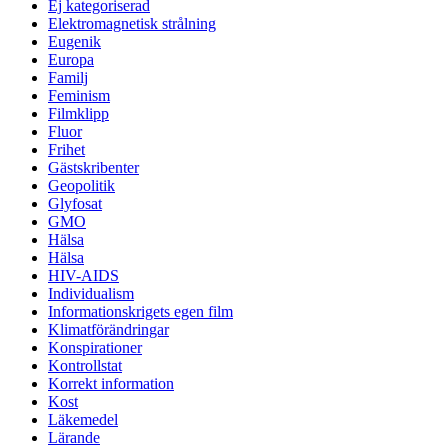
Ej kategoriserad
Elektromagnetisk strålning
Eugenik
Europa
Familj
Feminism
Filmklipp
Fluor
Frihet
Gästskribenter
Geopolitik
Glyfosat
GMO
Hälsa
Hälsa
HIV-AIDS
Individualism
Informationskrigets egen film
Klimatförändringar
Konspirationer
Kontrollstat
Korrekt information
Kost
Läkemedel
Lärande