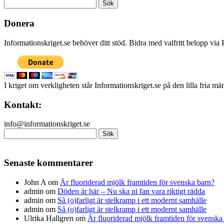
Sök
efter:
Donera
Informationskriget.se behöver ditt stöd. Bidra med valfritt belopp vi
I kriget om verkligheten står Informationskriget.se på den lilla fria m
Kontakt:
info@informationskriget.se
Sök
efter:
Senaste kommentarer
John A
om
Är fluoriderad mjölk framtiden för svenska barn?
admin
om
Döden är här – Nu ska ni fan vara riktigt rädda
admin
om
Så (o)farligt är stelkramp i ett modernt samhälle
admin
om
Så (o)farligt är stelkramp i ett modernt samhälle
Ulrika Hallgren
om
Är fluoriderad mjölk framtiden för svenska