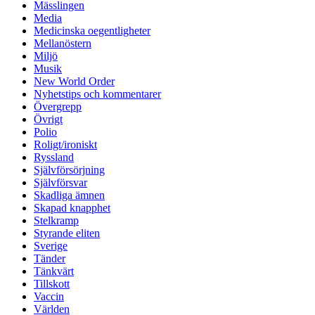
Mässlingen
Media
Medicinska oegentligheter
Mellanöstern
Miljö
Musik
New World Order
Nyhetstips och kommentarer
Övergrepp
Övrigt
Polio
Roligt/ironiskt
Ryssland
Självförsörjning
Självförsvar
Skadliga ämnen
Skapad knapphet
Stelkramp
Styrande eliten
Sverige
Tänder
Tänkvärt
Tillskott
Vaccin
Världen