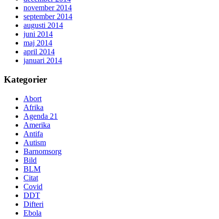
november 2014
september 2014
augusti 2014
juni 2014
maj 2014
april 2014
januari 2014
Kategorier
Abort
Afrika
Agenda 21
Amerika
Antifa
Autism
Barnomsorg
Bild
BLM
Citat
Covid
DDT
Difteri
Ebola