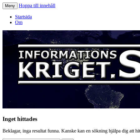
Hoppa till innehåll
Meny
Informationskriget.se
Startsida
Om
Inget hittades
Beklagar, inga resultat funna. Kanske kan en sökning hjälpa dig att hitt