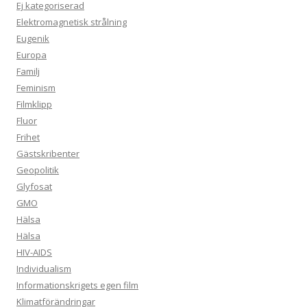
Ej kategoriserad
Elektromagnetisk strålning
Eugenik
Europa
Familj
Feminism
Filmklipp
Fluor
Frihet
Gästskribenter
Geopolitik
Glyfosat
GMO
Hälsa
Hälsa
HIV-AIDS
Individualism
Informationskrigets egen film
Klimatförändringar