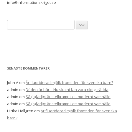
info@informationskriget.se
Sök
efter:
SENASTE KOMMENTARER
John A
om
Är fluoriderad mjölk framtiden för svenska barn?
admin
om
Döden är här – Nu ska ni fan vara riktigt rädda
admin
om
Så (o)farligt är stelkramp i ett modernt samhälle
admin
om
Så (o)farligt är stelkramp i ett modernt samhälle
Ulrika Hallgren
om
Är fluoriderad mjölk framtiden för svenska
barn?