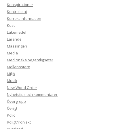
Konspirationer
Kontrollstat
Korrekt information
Kost
Läkemedel
Lärande
Mässlingen
Media
Medicinska oegentligheter
Mellanöstern
Miljö
Musik
New World Order
Nyhetstips och kommentarer
Övergrepp
Övrigt
Polio
Roligt/ironiskt