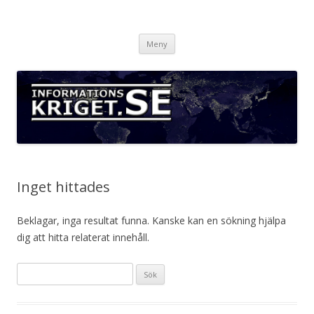
Informationskriget.se
Hoppa
Meny
till
innehåll
Inget hittades
Beklagar, inga resultat funna. Kanske kan en sökning hjälpa
dig att hitta relaterat innehåll.
Sök
efter: