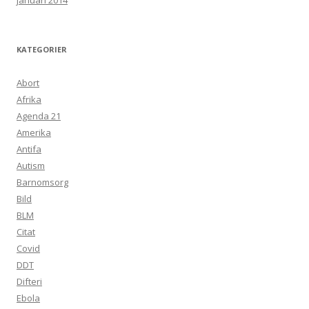
januari 2014
KATEGORIER
Abort
Afrika
Agenda 21
Amerika
Antifa
Autism
Barnomsorg
Bild
BLM
Citat
Covid
DDT
Difteri
Ebola