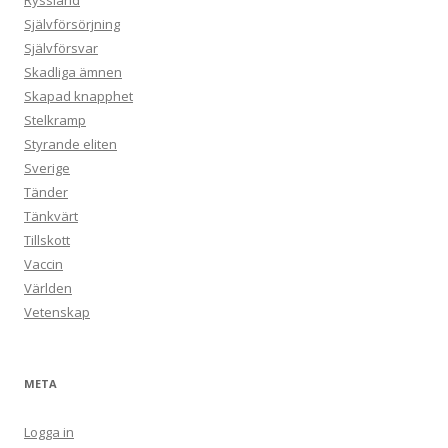
Ryssland
Självförsörjning
Självförsvar
Skadliga ämnen
Skapad knapphet
Stelkramp
Styrande eliten
Sverige
Tänder
Tänkvärt
Tillskott
Vaccin
Världen
Vetenskap
META
Logga in