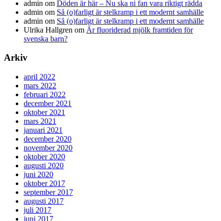
admin
om
Döden är här – Nu ska ni fan vara riktigt rädda
admin
om
Så (o)farligt är stelkramp i ett modernt samhälle
admin
om
Så (o)farligt är stelkramp i ett modernt samhälle
Ulrika Hallgren
om
Är fluoriderad mjölk framtiden för
svenska barn?
Arkiv
april 2022
mars 2022
februari 2022
december 2021
oktober 2021
mars 2021
januari 2021
december 2020
november 2020
oktober 2020
augusti 2020
juni 2020
oktober 2017
september 2017
augusti 2017
juli 2017
juni 2017