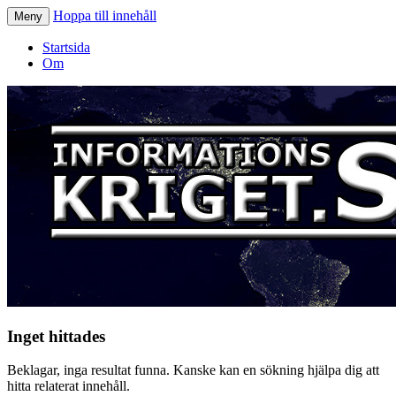
Hoppa till innehåll
Meny
Informationskriget.se
Startsida
Om
Inget hittades
Beklagar, inga resultat funna. Kanske kan en sökning hjälpa dig att
hitta relaterat innehåll.