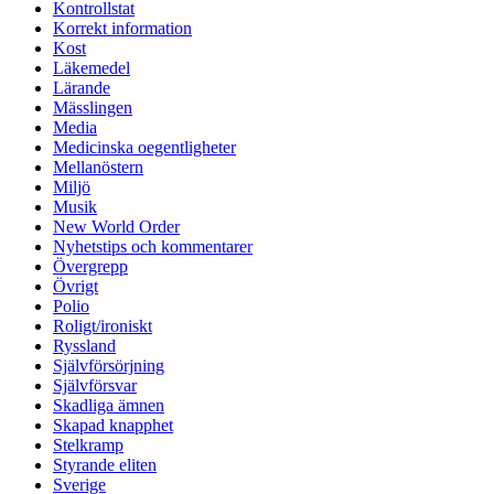
Kontrollstat
Korrekt information
Kost
Läkemedel
Lärande
Mässlingen
Media
Medicinska oegentligheter
Mellanöstern
Miljö
Musik
New World Order
Nyhetstips och kommentarer
Övergrepp
Övrigt
Polio
Roligt/ironiskt
Ryssland
Självförsörjning
Självförsvar
Skadliga ämnen
Skapad knapphet
Stelkramp
Styrande eliten
Sverige