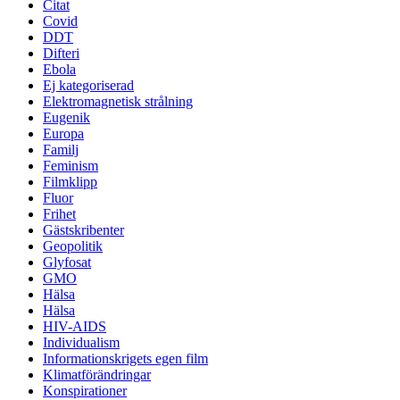
Citat
Covid
DDT
Difteri
Ebola
Ej kategoriserad
Elektromagnetisk strålning
Eugenik
Europa
Familj
Feminism
Filmklipp
Fluor
Frihet
Gästskribenter
Geopolitik
Glyfosat
GMO
Hälsa
Hälsa
HIV-AIDS
Individualism
Informationskrigets egen film
Klimatförändringar
Konspirationer