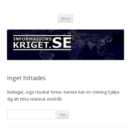
Informationskriget.se
Hoppa
Meny
till
innehåll
Inget hittades
Beklagar, inga resultat funna. Kanske kan en sökning hjälpa
dig att hitta relaterat innehåll.
S
ö
k