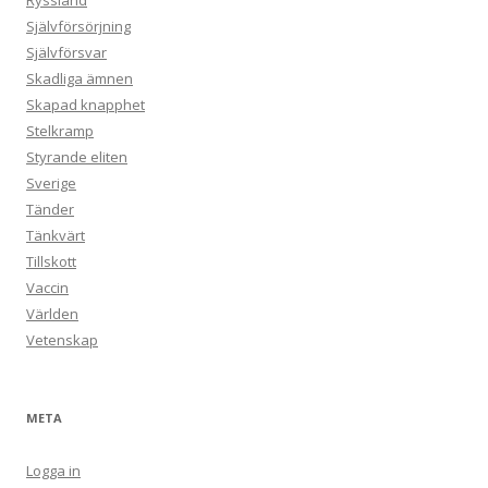
Ryssland
Självförsörjning
Självförsvar
Skadliga ämnen
Skapad knapphet
Stelkramp
Styrande eliten
Sverige
Tänder
Tänkvärt
Tillskott
Vaccin
Världen
Vetenskap
META
Logga in