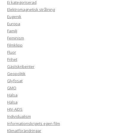
Ej kategoriserad
Elektromagnetisk strålning
Eugenik
Europa
Familj
Feminism
Filmklipp
Fluor
Frihet
Gästskribenter
Geopolitik
Glyfosat
GMO
Hälsa
Hälsa
HIV-AIDS
Individualism
Informationskrigets egen film
Klimatförändringar