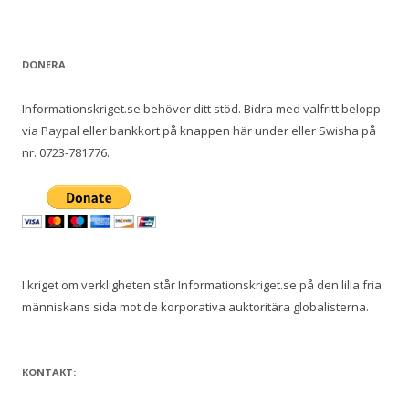
e
f
t
DONERA
e
r
Informationskriget.se behöver ditt stöd. Bidra med valfritt belopp
:
via Paypal eller bankkort på knappen här under eller Swisha på
nr. 0723-781776.
I kriget om verkligheten står Informationskriget.se på den lilla fria
människans sida mot de korporativa auktoritära globalisterna.
KONTAKT: