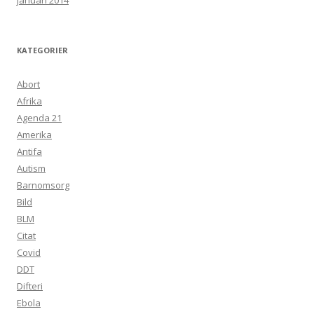
januari 2014
KATEGORIER
Abort
Afrika
Agenda 21
Amerika
Antifa
Autism
Barnomsorg
Bild
BLM
Citat
Covid
DDT
Difteri
Ebola