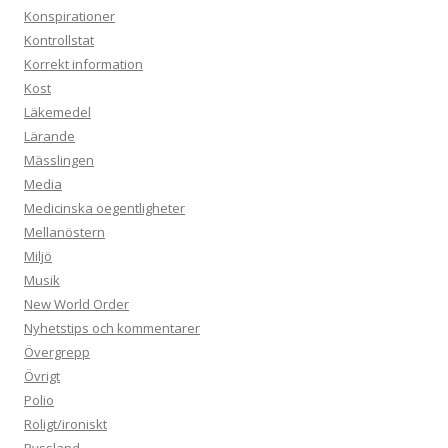
Konspirationer
Kontrollstat
Korrekt information
Kost
Läkemedel
Lärande
Mässlingen
Media
Medicinska oegentligheter
Mellanöstern
Miljö
Musik
New World Order
Nyhetstips och kommentarer
Övergrepp
Övrigt
Polio
Roligt/ironiskt