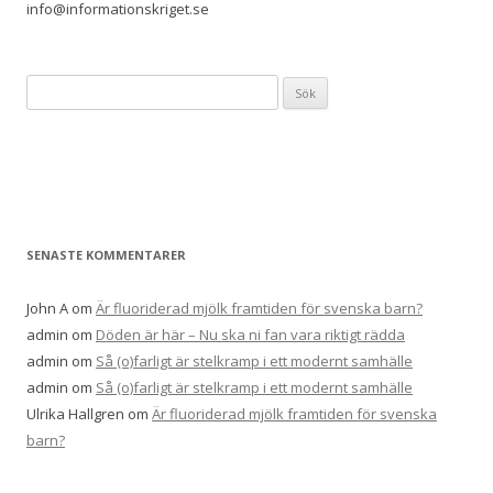
info@informationskriget.se
S
ö
k
e
f
t
e
SENASTE KOMMENTARER
r
:
John A
om
Är fluoriderad mjölk framtiden för svenska barn?
admin
om
Döden är här – Nu ska ni fan vara riktigt rädda
admin
om
Så (o)farligt är stelkramp i ett modernt samhälle
admin
om
Så (o)farligt är stelkramp i ett modernt samhälle
Ulrika Hallgren
om
Är fluoriderad mjölk framtiden för svenska
barn?