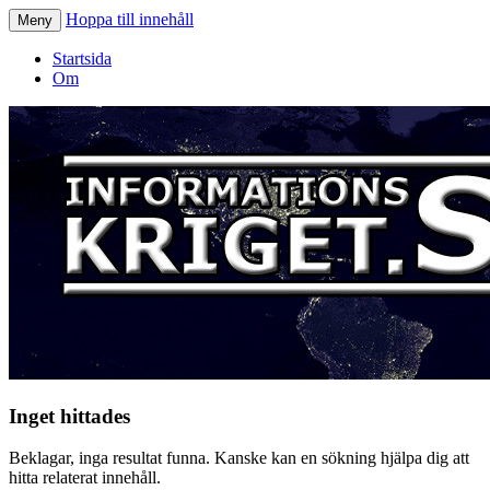
Hoppa till innehåll
Meny
Informationskriget.se
Startsida
Om
Inget hittades
Beklagar, inga resultat funna. Kanske kan en sökning hjälpa dig att
hitta relaterat innehåll.