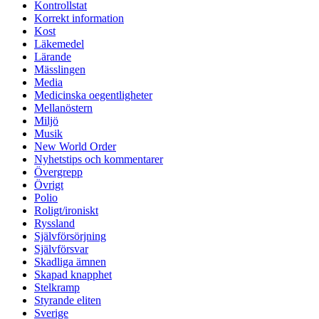
Kontrollstat
Korrekt information
Kost
Läkemedel
Lärande
Mässlingen
Media
Medicinska oegentligheter
Mellanöstern
Miljö
Musik
New World Order
Nyhetstips och kommentarer
Övergrepp
Övrigt
Polio
Roligt/ironiskt
Ryssland
Självförsörjning
Självförsvar
Skadliga ämnen
Skapad knapphet
Stelkramp
Styrande eliten
Sverige