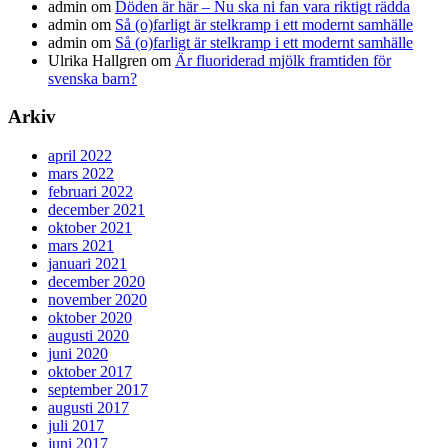
admin
om
Döden är här – Nu ska ni fan vara riktigt rädda
admin
om
Så (o)farligt är stelkramp i ett modernt samhälle
admin
om
Så (o)farligt är stelkramp i ett modernt samhälle
Ulrika Hallgren
om
Är fluoriderad mjölk framtiden för
svenska barn?
Arkiv
april 2022
mars 2022
februari 2022
december 2021
oktober 2021
mars 2021
januari 2021
december 2020
november 2020
oktober 2020
augusti 2020
juni 2020
oktober 2017
september 2017
augusti 2017
juli 2017
juni 2017