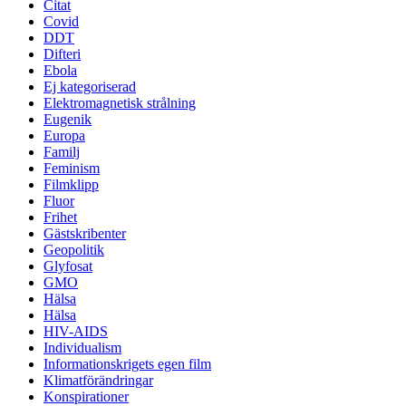
Citat
Covid
DDT
Difteri
Ebola
Ej kategoriserad
Elektromagnetisk strålning
Eugenik
Europa
Familj
Feminism
Filmklipp
Fluor
Frihet
Gästskribenter
Geopolitik
Glyfosat
GMO
Hälsa
Hälsa
HIV-AIDS
Individualism
Informationskrigets egen film
Klimatförändringar
Konspirationer