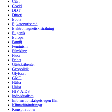
Citat
Covid
DDT
Difteri
Ebola
Ej kategoriserad
Elektromagnetisk strålning
Eugenik
Europa
Familj
Feminism
Filmklipp
Fluor
Frihet
Gästskribenter
Geopolitik
Glyfosat
GMO
Hälsa
Hälsa
HIV-AIDS
Individualism
Informationskrigets egen film
Klimatförändringar
Konspirationer