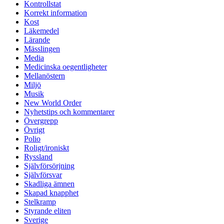
Kontrollstat
Korrekt information
Kost
Läkemedel
Lärande
Mässlingen
Media
Medicinska oegentligheter
Mellanöstern
Miljö
Musik
New World Order
Nyhetstips och kommentarer
Övergrepp
Övrigt
Polio
Roligt/ironiskt
Ryssland
Självförsörjning
Självförsvar
Skadliga ämnen
Skapad knapphet
Stelkramp
Styrande eliten
Sverige