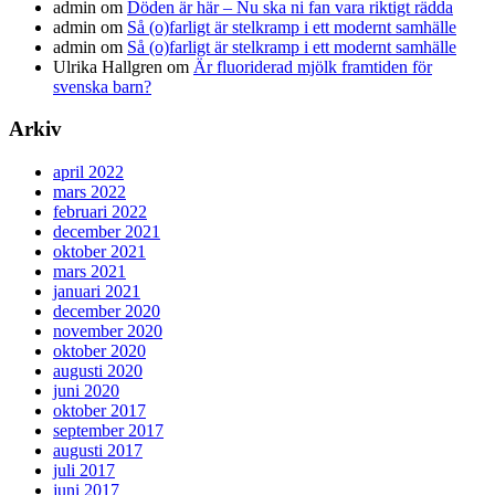
admin
om
Döden är här – Nu ska ni fan vara riktigt rädda
admin
om
Så (o)farligt är stelkramp i ett modernt samhälle
admin
om
Så (o)farligt är stelkramp i ett modernt samhälle
Ulrika Hallgren
om
Är fluoriderad mjölk framtiden för
svenska barn?
Arkiv
april 2022
mars 2022
februari 2022
december 2021
oktober 2021
mars 2021
januari 2021
december 2020
november 2020
oktober 2020
augusti 2020
juni 2020
oktober 2017
september 2017
augusti 2017
juli 2017
juni 2017