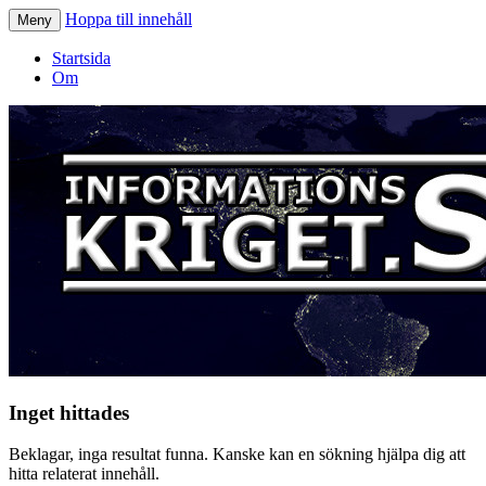
Hoppa till innehåll
Meny
Informationskriget.se
Startsida
Om
Inget hittades
Beklagar, inga resultat funna. Kanske kan en sökning hjälpa dig att
hitta relaterat innehåll.