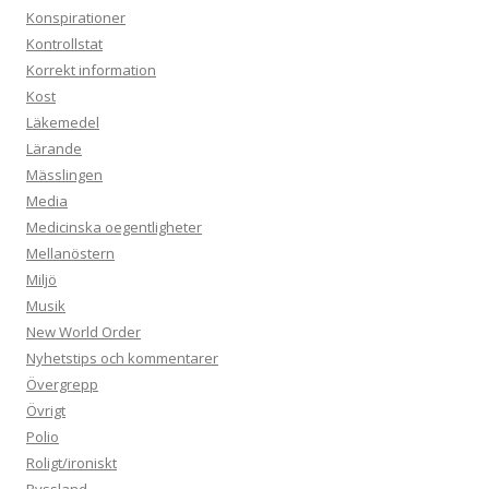
Konspirationer
Kontrollstat
Korrekt information
Kost
Läkemedel
Lärande
Mässlingen
Media
Medicinska oegentligheter
Mellanöstern
Miljö
Musik
New World Order
Nyhetstips och kommentarer
Övergrepp
Övrigt
Polio
Roligt/ironiskt