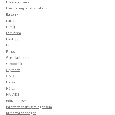
Ej kategoriserad
Elektromagnetisk strålning
Eugenik
Europa
Familj
Feminism
Filmklipp
Fluor
Frihet
Gästskribenter
Geopolitik
Glyfosat
GMO
Hälsa
Hälsa
HIV-AIDS
Individualism
Informationskrigets egen film
Klimatförändringar