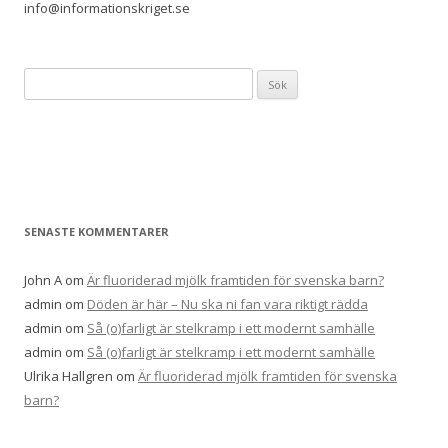
info@informationskriget.se
S
ö
k
e
f
t
e
SENASTE KOMMENTARER
r
:
John A
om
Är fluoriderad mjölk framtiden för svenska barn?
admin
om
Döden är här – Nu ska ni fan vara riktigt rädda
admin
om
Så (o)farligt är stelkramp i ett modernt samhälle
admin
om
Så (o)farligt är stelkramp i ett modernt samhälle
Ulrika Hallgren
om
Är fluoriderad mjölk framtiden för svenska
barn?