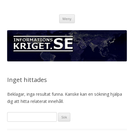
Informationskriget.se
Hoppa
Meny
till
innehåll
Inget hittades
Beklagar, inga resultat funna. Kanske kan en sökning hjälpa
dig att hitta relaterat innehåll.
S
ö
k