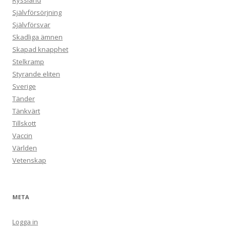
Ryssland
Självförsörjning
Självförsvar
Skadliga ämnen
Skapad knapphet
Stelkramp
Styrande eliten
Sverige
Tänder
Tänkvärt
Tillskott
Vaccin
Världen
Vetenskap
META
Logga in