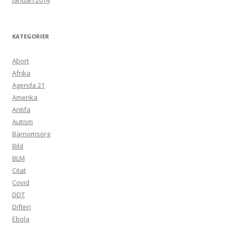
januari 2014
KATEGORIER
Abort
Afrika
Agenda 21
Amerika
Antifa
Autism
Barnomsorg
Bild
BLM
Citat
Covid
DDT
Difteri
Ebola