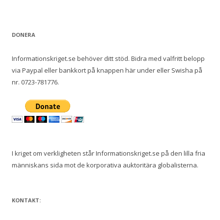
e
f
t
DONERA
e
r
Informationskriget.se behöver ditt stöd. Bidra med valfritt belopp
:
via Paypal eller bankkort på knappen här under eller Swisha på
nr. 0723-781776.
I kriget om verkligheten står Informationskriget.se på den lilla fria
människans sida mot de korporativa auktoritära globalisterna.
KONTAKT: