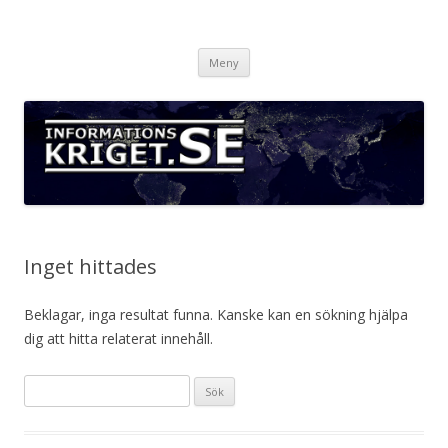
Informationskriget.se
Hoppa
Meny
till
innehåll
Inget hittades
Beklagar, inga resultat funna. Kanske kan en sökning hjälpa
dig att hitta relaterat innehåll.
S
ö
k