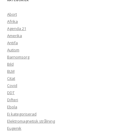
Abort
Afrika
Agenda 21
Amerika
Antifa
Autism
Barnomsorg
Bild
BLM
Citat
Covid
DDT
Difteri
Ebola
Ej kategoriserad
Elektromagnetisk strålning
Eugenik