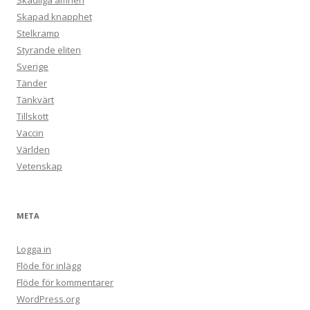
Skadliga ämnen
Skapad knapphet
Stelkramp
Styrande eliten
Sverige
Tänder
Tänkvärt
Tillskott
Vaccin
Världen
Vetenskap
META
Logga in
Flöde för inlägg
Flöde för kommentarer
WordPress.org