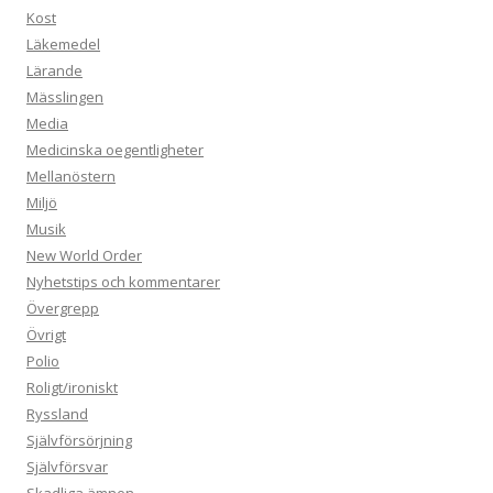
Kost
Läkemedel
Lärande
Mässlingen
Media
Medicinska oegentligheter
Mellanöstern
Miljö
Musik
New World Order
Nyhetstips och kommentarer
Övergrepp
Övrigt
Polio
Roligt/ironiskt
Ryssland
Självförsörjning
Självförsvar