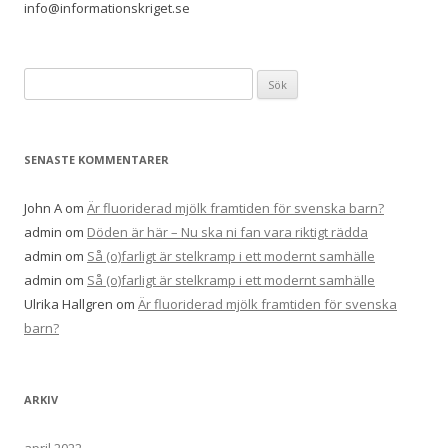
info@informationskriget.se
S
ö
k
e
SENASTE KOMMENTARER
f
t
John A
om
Är fluoriderad mjölk framtiden för svenska barn?
e
admin
om
Döden är här – Nu ska ni fan vara riktigt rädda
r
admin
om
Så (o)farligt är stelkramp i ett modernt samhälle
:
admin
om
Så (o)farligt är stelkramp i ett modernt samhälle
Ulrika Hallgren
om
Är fluoriderad mjölk framtiden för svenska
barn?
ARKIV