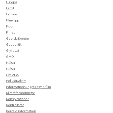
Europa
Familj
Feminism
Filmklipp
Fluor
Frihet
Gästskribenter
Geopolitik
Glyfosat
GMO
Hälsa
Hälsa
HIV-AIDS
Individualism
Informationskrigets egen film
Klimatförändringar
Konspirationer
Kontrollstat
Korrekt information