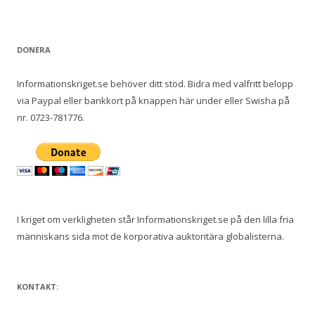
e
f
t
DONERA
e
r
Informationskriget.se behöver ditt stöd. Bidra med valfritt belopp
:
via Paypal eller bankkort på knappen här under eller Swisha på
nr. 0723-781776.
I kriget om verkligheten står Informationskriget.se på den lilla fria
människans sida mot de korporativa auktoritära globalisterna.
KONTAKT: