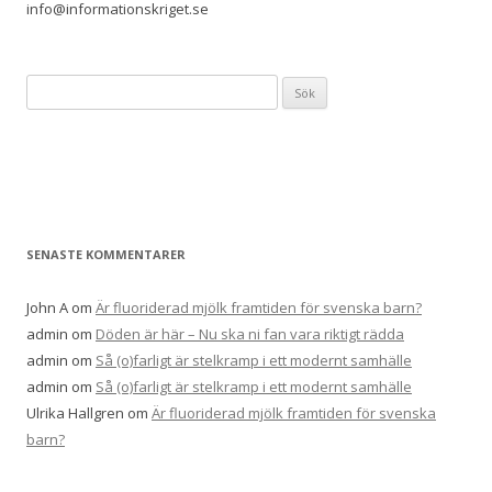
info@informationskriget.se
Sök
efter:
SENASTE KOMMENTARER
John A
om
Är fluoriderad mjölk framtiden för svenska barn?
admin
om
Döden är här – Nu ska ni fan vara riktigt rädda
admin
om
Så (o)farligt är stelkramp i ett modernt samhälle
admin
om
Så (o)farligt är stelkramp i ett modernt samhälle
Ulrika Hallgren
om
Är fluoriderad mjölk framtiden för svenska
barn?