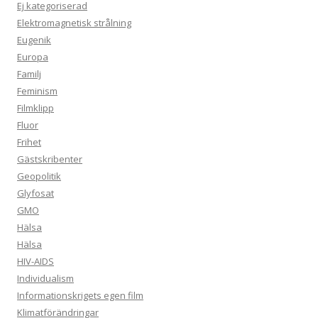
Ej kategoriserad
Elektromagnetisk strålning
Eugenik
Europa
Familj
Feminism
Filmklipp
Fluor
Frihet
Gästskribenter
Geopolitik
Glyfosat
GMO
Hälsa
Hälsa
HIV-AIDS
Individualism
Informationskrigets egen film
Klimatförändringar