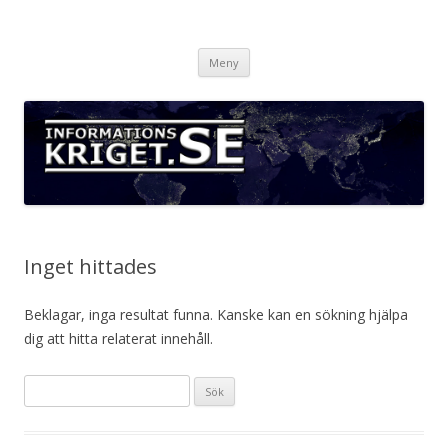
Informationskriget.se
Hoppa
Meny
till
innehåll
Inget hittades
Beklagar, inga resultat funna. Kanske kan en sökning hjälpa
dig att hitta relaterat innehåll.
Sök
efter: