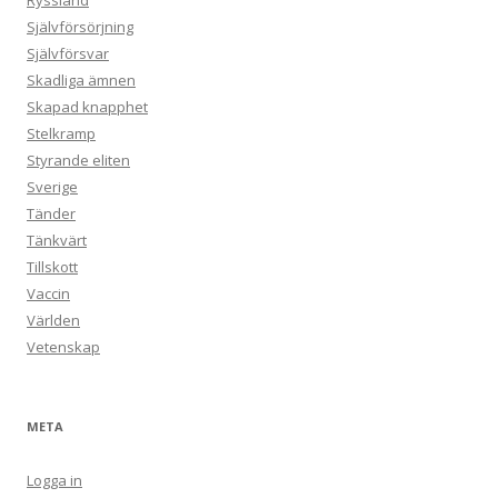
Ryssland
Självförsörjning
Självförsvar
Skadliga ämnen
Skapad knapphet
Stelkramp
Styrande eliten
Sverige
Tänder
Tänkvärt
Tillskott
Vaccin
Världen
Vetenskap
META
Logga in