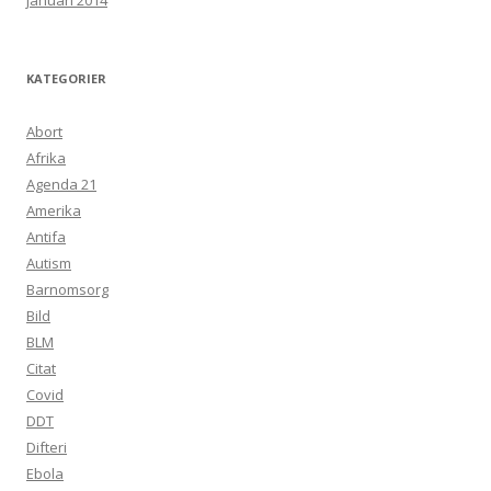
januari 2014
KATEGORIER
Abort
Afrika
Agenda 21
Amerika
Antifa
Autism
Barnomsorg
Bild
BLM
Citat
Covid
DDT
Difteri
Ebola