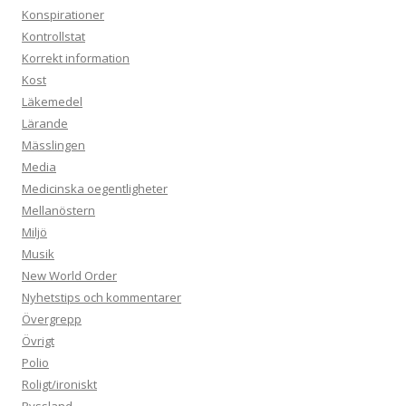
Konspirationer
Kontrollstat
Korrekt information
Kost
Läkemedel
Lärande
Mässlingen
Media
Medicinska oegentligheter
Mellanöstern
Miljö
Musik
New World Order
Nyhetstips och kommentarer
Övergrepp
Övrigt
Polio
Roligt/ironiskt