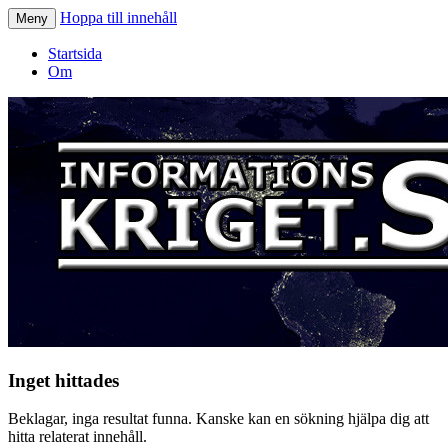
Hoppa till innehåll
Meny
Informationskriget.se
Startsida
Om
Inget hittades
Beklagar, inga resultat funna. Kanske kan en sökning hjälpa dig att
hitta relaterat innehåll.