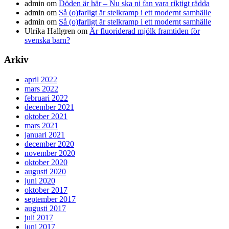
admin
om
Döden är här – Nu ska ni fan vara riktigt rädda
admin
om
Så (o)farligt är stelkramp i ett modernt samhälle
admin
om
Så (o)farligt är stelkramp i ett modernt samhälle
Ulrika Hallgren
om
Är fluoriderad mjölk framtiden för
svenska barn?
Arkiv
april 2022
mars 2022
februari 2022
december 2021
oktober 2021
mars 2021
januari 2021
december 2020
november 2020
oktober 2020
augusti 2020
juni 2020
oktober 2017
september 2017
augusti 2017
juli 2017
juni 2017