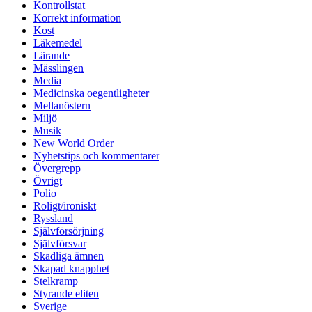
Kontrollstat
Korrekt information
Kost
Läkemedel
Lärande
Mässlingen
Media
Medicinska oegentligheter
Mellanöstern
Miljö
Musik
New World Order
Nyhetstips och kommentarer
Övergrepp
Övrigt
Polio
Roligt/ironiskt
Ryssland
Självförsörjning
Självförsvar
Skadliga ämnen
Skapad knapphet
Stelkramp
Styrande eliten
Sverige