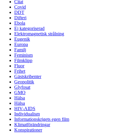
Citat
Covid
DDT
Difteri
Ebola
Ej kategoriserad
Elektromagnetisk strålning
Eugenik
Europa
Familj
Feminism
Filmklipp
Fluor
Frihet
Gästskribenter
Geopolitik
Glyfosat
GMO
Hälsa
Hälsa
HIV-AIDS
Individualism
Informationskrigets egen film
Klimatförändringar
Konspirationer