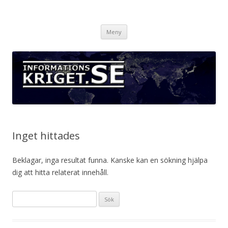
Informationskriget.se
Hoppa
Meny
till
innehåll
Inget hittades
Beklagar, inga resultat funna. Kanske kan en sökning hjälpa
dig att hitta relaterat innehåll.
S
ö
k