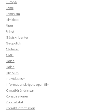
Europa
Familj
Feminism
Filmklipp
Fluor
Frihet
Gästskribenter
Geopolitik
Glyfosat
GMO
Hälsa
Hälsa
HIV-AIDS
Individualism
Informationskrigets egen film
Klimatförändringar
Konspirationer
Kontrollstat
Korrekt information