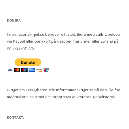
e
f
t
DONERA
e
r
Informationskriget.se behöver ditt stöd. Bidra med valfritt belopp
:
via Paypal eller bankkort på knappen här under eller Swisha på
nr. 0723-781776.
I kriget om verkligheten står Informationskriget.se på den lilla fria
människans sida mot de korporativa auktoritära globalisterna.
KONTAKT: