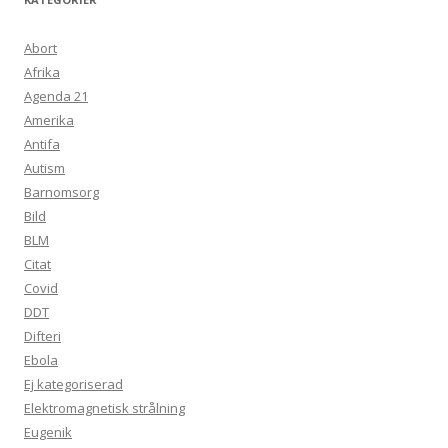
Abort
Afrika
Agenda 21
Amerika
Antifa
Autism
Barnomsorg
Bild
BLM
Citat
Covid
DDT
Difteri
Ebola
Ej kategoriserad
Elektromagnetisk strålning
Eugenik