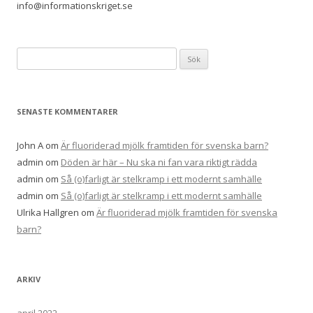
info@informationskriget.se
S
ö
k
e
SENASTE KOMMENTARER
f
t
John A
om
Är fluoriderad mjölk framtiden för svenska barn?
e
admin
om
Döden är här – Nu ska ni fan vara riktigt rädda
r
admin
om
Så (o)farligt är stelkramp i ett modernt samhälle
:
admin
om
Så (o)farligt är stelkramp i ett modernt samhälle
Ulrika Hallgren
om
Är fluoriderad mjölk framtiden för svenska
barn?
ARKIV