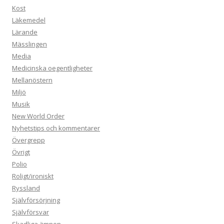
Kost
Läkemedel
Lärande
Mässlingen
Media
Medicinska oegentligheter
Mellanöstern
Miljö
Musik
New World Order
Nyhetstips och kommentarer
Övergrepp
Övrigt
Polio
Roligt/ironiskt
Ryssland
Självförsörjning
Självförsvar