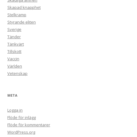
Skadliga ämnen
Skapad knapphet
Stelkramp
Styrande eliten
Sverige
Tänder
Tänkvärt
Tillskott
Vaccin
Världen
Vetenskap
META
Logga in
Flöde för inlägg
Flöde för kommentarer
WordPress.org