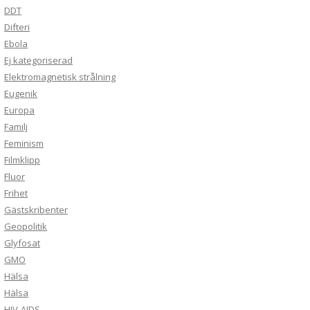
DDT
Difteri
Ebola
Ej kategoriserad
Elektromagnetisk strålning
Eugenik
Europa
Familj
Feminism
Filmklipp
Fluor
Frihet
Gästskribenter
Geopolitik
Glyfosat
GMO
Hälsa
Hälsa
HIV-AIDS