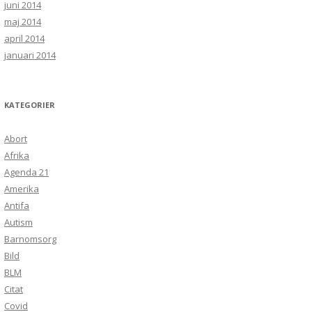
juni 2014
maj 2014
april 2014
januari 2014
KATEGORIER
Abort
Afrika
Agenda 21
Amerika
Antifa
Autism
Barnomsorg
Bild
BLM
Citat
Covid