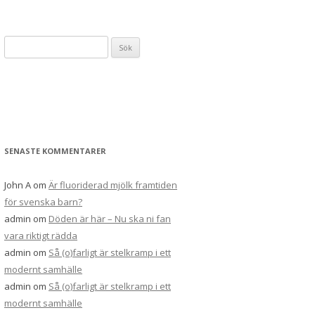
Sök
efter:
SENASTE KOMMENTARER
John A
om
Är fluoriderad mjölk framtiden
för svenska barn?
admin
om
Döden är här – Nu ska ni fan
vara riktigt rädda
admin
om
Så (o)farligt är stelkramp i ett
modernt samhälle
admin
om
Så (o)farligt är stelkramp i ett
modernt samhälle