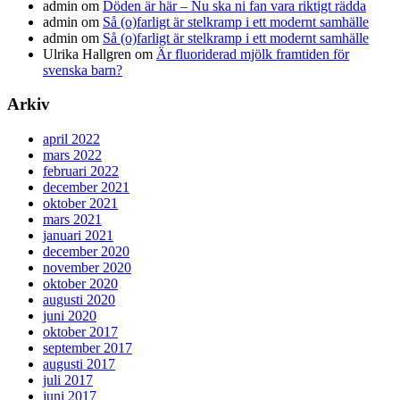
admin
om
Döden är här – Nu ska ni fan vara riktigt rädda
admin
om
Så (o)farligt är stelkramp i ett modernt samhälle
admin
om
Så (o)farligt är stelkramp i ett modernt samhälle
Ulrika Hallgren
om
Är fluoriderad mjölk framtiden för
svenska barn?
Arkiv
april 2022
mars 2022
februari 2022
december 2021
oktober 2021
mars 2021
januari 2021
december 2020
november 2020
oktober 2020
augusti 2020
juni 2020
oktober 2017
september 2017
augusti 2017
juli 2017
juni 2017