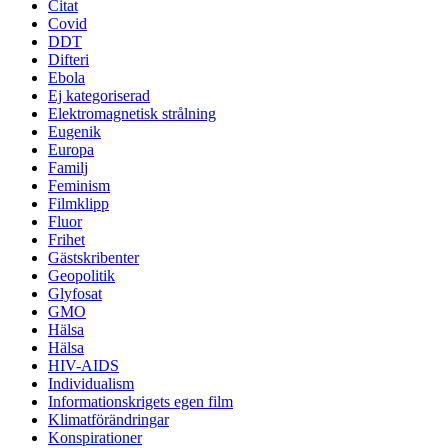
Citat
Covid
DDT
Difteri
Ebola
Ej kategoriserad
Elektromagnetisk strålning
Eugenik
Europa
Familj
Feminism
Filmklipp
Fluor
Frihet
Gästskribenter
Geopolitik
Glyfosat
GMO
Hälsa
Hälsa
HIV-AIDS
Individualism
Informationskrigets egen film
Klimatförändringar
Konspirationer