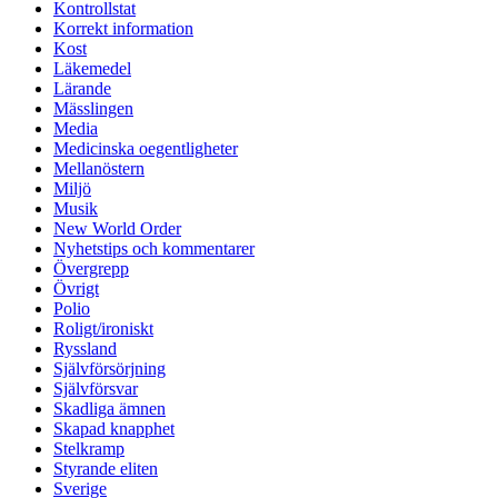
Kontrollstat
Korrekt information
Kost
Läkemedel
Lärande
Mässlingen
Media
Medicinska oegentligheter
Mellanöstern
Miljö
Musik
New World Order
Nyhetstips och kommentarer
Övergrepp
Övrigt
Polio
Roligt/ironiskt
Ryssland
Självförsörjning
Självförsvar
Skadliga ämnen
Skapad knapphet
Stelkramp
Styrande eliten
Sverige