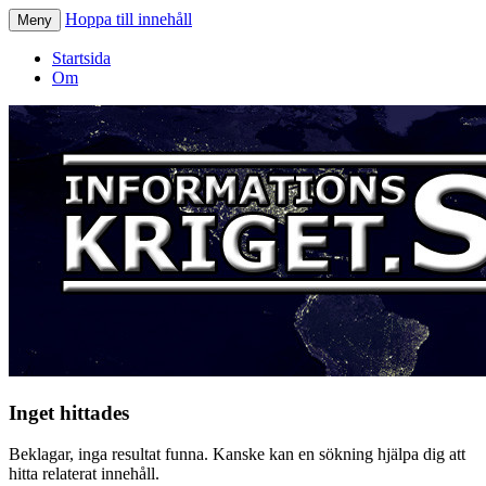
Hoppa till innehåll
Meny
Informationskriget.se
Startsida
Om
Inget hittades
Beklagar, inga resultat funna. Kanske kan en sökning hjälpa dig att
hitta relaterat innehåll.