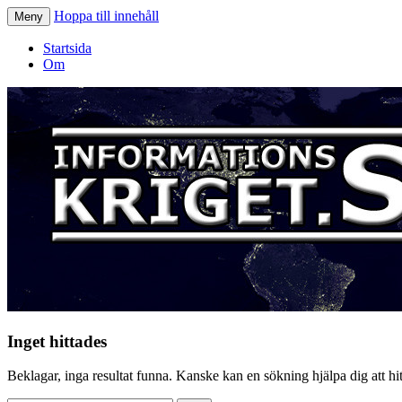
Hoppa till innehåll
Meny
Informationskriget.se
Startsida
Om
Inget hittades
Beklagar, inga resultat funna. Kanske kan en sökning hjälpa dig att hitt