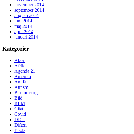
november 2014
september 2014
augusti 2014
juni 2014
maj 2014
april 2014
januari 2014
Kategorier
Abort
Afrika
Agenda 21
Amerika
Antifa
Autism
Barnomsorg
Bild
BLM
Citat
Covid
DDT
Difteri
Ebola