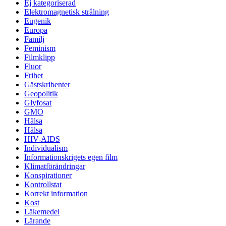
Ej kategoriserad
Elektromagnetisk strålning
Eugenik
Europa
Familj
Feminism
Filmklipp
Fluor
Frihet
Gästskribenter
Geopolitik
Glyfosat
GMO
Hälsa
Hälsa
HIV-AIDS
Individualism
Informationskrigets egen film
Klimatförändringar
Konspirationer
Kontrollstat
Korrekt information
Kost
Läkemedel
Lärande