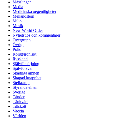
Mässlingen
Media
Medicinska oegentligheter
Mellanöstern
Miljö
Musik
New World Order
Nyhetstips och kommentarer
Övergrepp
Övrigt
Polio
Roligt/ironiskt
Ryssland
Självförsörjning
Självförsvar
Skadliga ämnen
Skapad knapphet
Stelkramp
Styrande eliten
Sverige
Tänder
Tänkvärt
Tillskott
Vaccin
Världen