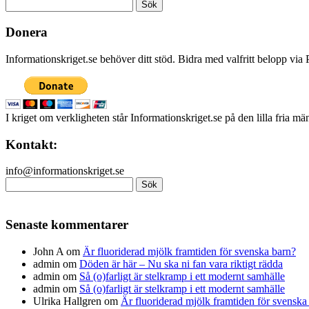
Sök
efter:
Donera
Informationskriget.se behöver ditt stöd. Bidra med valfritt belopp vi
I kriget om verkligheten står Informationskriget.se på den lilla fria m
Kontakt:
info@informationskriget.se
Sök
efter:
Senaste kommentarer
John A
om
Är fluoriderad mjölk framtiden för svenska barn?
admin
om
Döden är här – Nu ska ni fan vara riktigt rädda
admin
om
Så (o)farligt är stelkramp i ett modernt samhälle
admin
om
Så (o)farligt är stelkramp i ett modernt samhälle
Ulrika Hallgren
om
Är fluoriderad mjölk framtiden för svenska