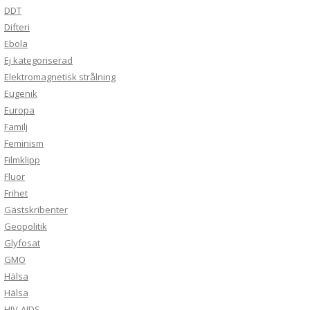
DDT
Difteri
Ebola
Ej kategoriserad
Elektromagnetisk strålning
Eugenik
Europa
Familj
Feminism
Filmklipp
Fluor
Frihet
Gästskribenter
Geopolitik
Glyfosat
GMO
Hälsa
Hälsa
HIV-AIDS