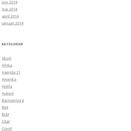
juni 2014
maj 2014
april 2014
januari 2014
KATEGORIER
Abort
Afrika
Agenda 21
Amerika
Antifa
Autism
Barnomsorg
Bild
BLM
Citat
Covid