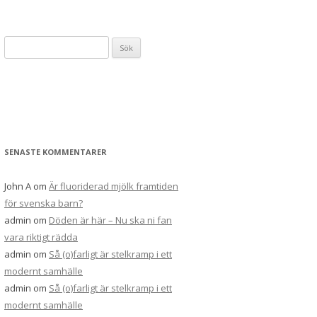
Sök
efter:
SENASTE KOMMENTARER
John A
om
Är fluoriderad mjölk framtiden
för svenska barn?
admin
om
Döden är här – Nu ska ni fan
vara riktigt rädda
admin
om
Så (o)farligt är stelkramp i ett
modernt samhälle
admin
om
Så (o)farligt är stelkramp i ett
modernt samhälle