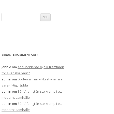
Sök
efter:
SENASTE KOMMENTARER
John A
om
Är fluoriderad mjölk framtiden
för svenska barn?
admin
om
Döden är här – Nu ska ni fan
vara riktigt rädda
admin
om
Så (o)farligt är stelkramp i ett
modernt samhälle
admin
om
Så (o)farligt är stelkramp i ett
modernt samhälle