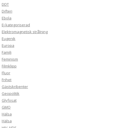
DDT
Difteri
Ebola
Ej kategoriserad
Elektromagnetisk strålning
Eugenik
Europa
Familj
Feminism
Filmklipp
Fluor
Frihet
Gästskribenter
Geopolitik
Glyfosat
GMO
Hälsa
Hälsa
HIV-AIDS