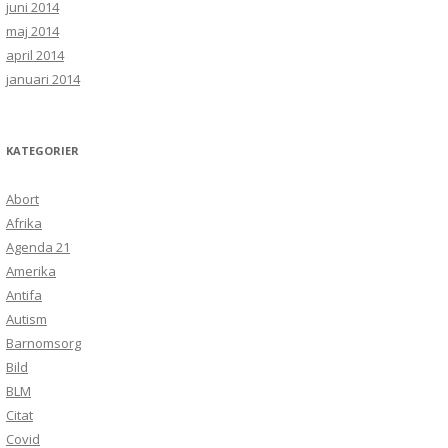
juni 2014
maj 2014
april 2014
januari 2014
KATEGORIER
Abort
Afrika
Agenda 21
Amerika
Antifa
Autism
Barnomsorg
Bild
BLM
Citat
Covid