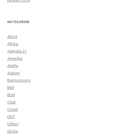
januari 2014
KATEGORIER
Abort
Afrika
Agenda 21
Amerika
Antifa
Autism
Barnomsorg
Bild
BLM
Citat
Covid
DDT
Difteri
Ebola