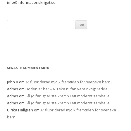
info@informationskriget.se
Sök
efter:
SENASTE KOMMENTARER
John A
om
Är fluoriderad mjölk framtiden för svenska barn?
admin
om
Döden är här – Nu ska ni fan vara riktigt rädda
admin
om
Så (o)farligt är stelkramp i ett modernt samhälle
admin
om
Så (o)farligt är stelkramp i ett modernt samhälle
Ulrika Hallgren
om
Är fluoriderad mjölk framtiden för svenska
barn?