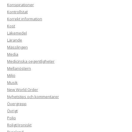
Konspirationer
Kontrollstat
Korrekt information
Kost
Läkemedel
Lärande
Mässlingen
Media
Medicinska oegentligheter
Mellanöstern
Miljö
Musik
New World Order
Nyhetstips och kommentarer
Övergrepp
Övrigt
Polio
Roligt/ironiskt