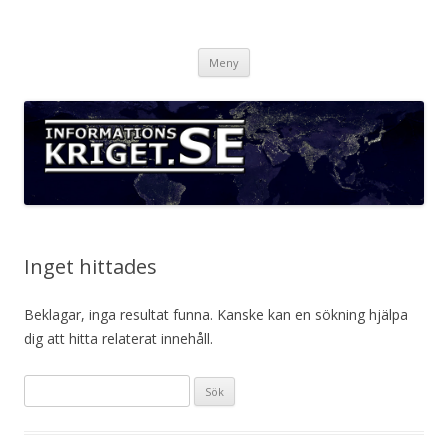
Informationskriget.se
Hoppa
Meny
till
innehåll
Inget hittades
Beklagar, inga resultat funna. Kanske kan en sökning hjälpa
dig att hitta relaterat innehåll.
Sök
efter: