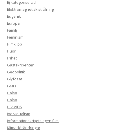
Ej kategoriserad
Elektromagnetisk strålning
Eugenik
Europa
Familj
Feminism
Filmklipp
Fluor
Frihet
Gästskribenter
Geopolitik
Glyfosat
GMO
Hälsa
Hälsa
HIV-AIDS
Individualism
Informationskrigets egen film
Klimatförändringar