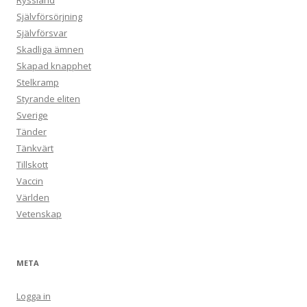
Ryssland
Självförsörjning
Självförsvar
Skadliga ämnen
Skapad knapphet
Stelkramp
Styrande eliten
Sverige
Tänder
Tänkvärt
Tillskott
Vaccin
Världen
Vetenskap
META
Logga in