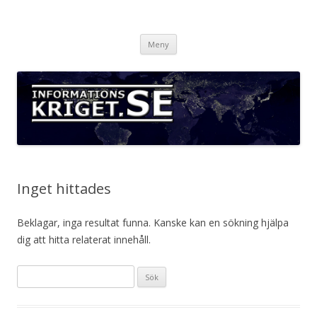
Informationskriget.se
Hoppa
Meny
till
innehåll
Inget hittades
Beklagar, inga resultat funna. Kanske kan en sökning hjälpa
dig att hitta relaterat innehåll.
Sök
efter: