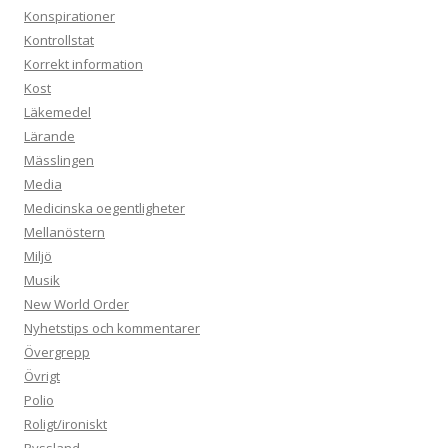
Konspirationer
Kontrollstat
Korrekt information
Kost
Läkemedel
Lärande
Mässlingen
Media
Medicinska oegentligheter
Mellanöstern
Miljö
Musik
New World Order
Nyhetstips och kommentarer
Övergrepp
Övrigt
Polio
Roligt/ironiskt