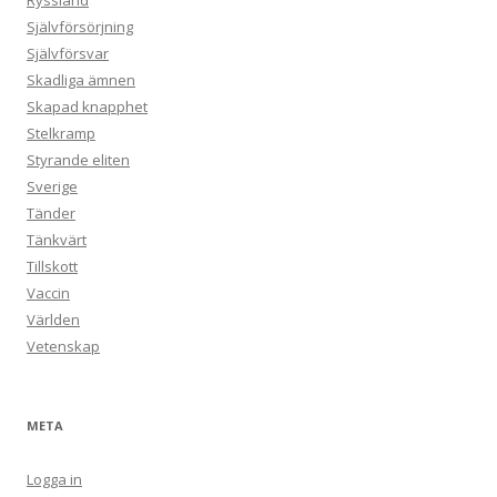
Ryssland
Självförsörjning
Självförsvar
Skadliga ämnen
Skapad knapphet
Stelkramp
Styrande eliten
Sverige
Tänder
Tänkvärt
Tillskott
Vaccin
Världen
Vetenskap
META
Logga in