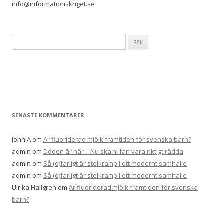
info@informationskriget.se
Sök
efter:
SENASTE KOMMENTARER
John A
om
Är fluoriderad mjölk framtiden för svenska barn?
admin
om
Döden är här – Nu ska ni fan vara riktigt rädda
admin
om
Så (o)farligt är stelkramp i ett modernt samhälle
admin
om
Så (o)farligt är stelkramp i ett modernt samhälle
Ulrika Hallgren
om
Är fluoriderad mjölk framtiden för svenska
barn?