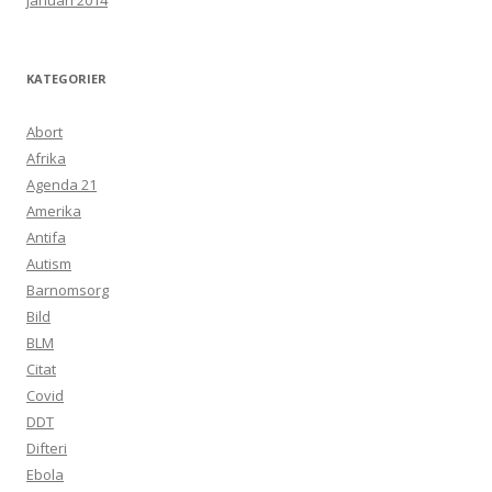
januari 2014
KATEGORIER
Abort
Afrika
Agenda 21
Amerika
Antifa
Autism
Barnomsorg
Bild
BLM
Citat
Covid
DDT
Difteri
Ebola