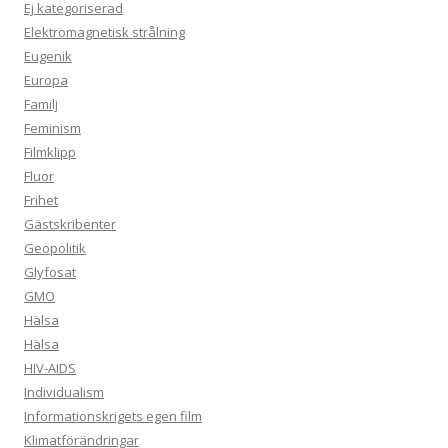
Ej kategoriserad
Elektromagnetisk strålning
Eugenik
Europa
Familj
Feminism
Filmklipp
Fluor
Frihet
Gästskribenter
Geopolitik
Glyfosat
GMO
Hälsa
Hälsa
HIV-AIDS
Individualism
Informationskrigets egen film
Klimatförändringar