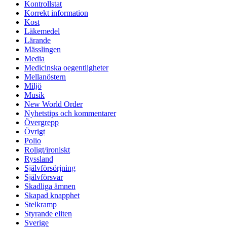
Kontrollstat
Korrekt information
Kost
Läkemedel
Lärande
Mässlingen
Media
Medicinska oegentligheter
Mellanöstern
Miljö
Musik
New World Order
Nyhetstips och kommentarer
Övergrepp
Övrigt
Polio
Roligt/ironiskt
Ryssland
Självförsörjning
Självförsvar
Skadliga ämnen
Skapad knapphet
Stelkramp
Styrande eliten
Sverige