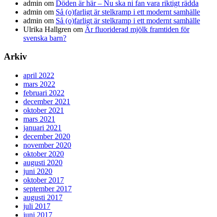
admin
om
Döden är här – Nu ska ni fan vara riktigt rädda
admin
om
Så (o)farligt är stelkramp i ett modernt samhälle
admin
om
Så (o)farligt är stelkramp i ett modernt samhälle
Ulrika Hallgren
om
Är fluoriderad mjölk framtiden för
svenska barn?
Arkiv
april 2022
mars 2022
februari 2022
december 2021
oktober 2021
mars 2021
januari 2021
december 2020
november 2020
oktober 2020
augusti 2020
juni 2020
oktober 2017
september 2017
augusti 2017
juli 2017
juni 2017