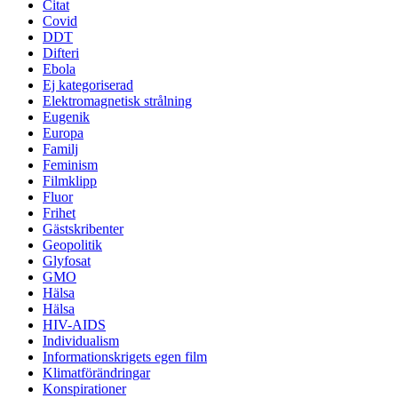
Citat
Covid
DDT
Difteri
Ebola
Ej kategoriserad
Elektromagnetisk strålning
Eugenik
Europa
Familj
Feminism
Filmklipp
Fluor
Frihet
Gästskribenter
Geopolitik
Glyfosat
GMO
Hälsa
Hälsa
HIV-AIDS
Individualism
Informationskrigets egen film
Klimatförändringar
Konspirationer