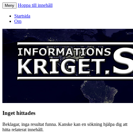
Hoppa till innehåll
Meny
Informationskriget.se
Startsida
Om
Inget hittades
Beklagar, inga resultat funna. Kanske kan en sökning hjälpa dig att
hitta relaterat innehåll.