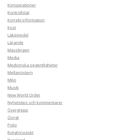
Konspirationer
Kontrollstat
Korrekt information
Kost
Läkemedel
Lärande
Mässlingen
Media
Medicinska oegentligheter
Mellanöstern
Miljö
Musik
New World Order
Nyhetstips och kommentarer
Övergrepp
Övrigt
Polio
Roligt/ironiskt