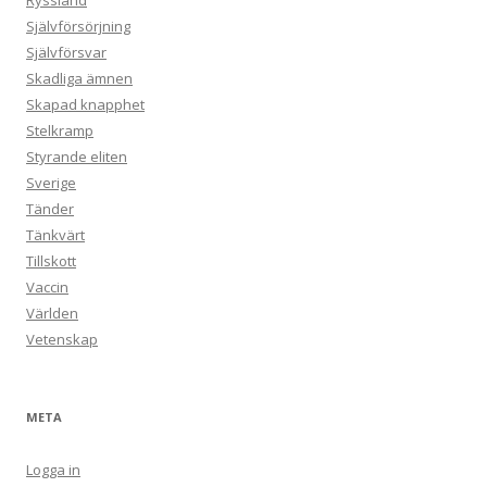
Ryssland
Självförsörjning
Självförsvar
Skadliga ämnen
Skapad knapphet
Stelkramp
Styrande eliten
Sverige
Tänder
Tänkvärt
Tillskott
Vaccin
Världen
Vetenskap
META
Logga in