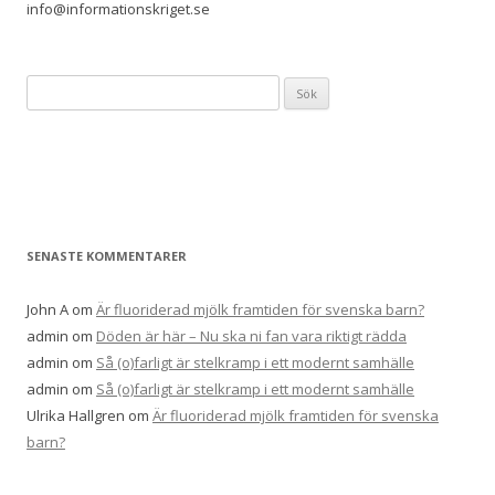
info@informationskriget.se
Sök
efter:
SENASTE KOMMENTARER
John A
om
Är fluoriderad mjölk framtiden för svenska barn?
admin
om
Döden är här – Nu ska ni fan vara riktigt rädda
admin
om
Så (o)farligt är stelkramp i ett modernt samhälle
admin
om
Så (o)farligt är stelkramp i ett modernt samhälle
Ulrika Hallgren
om
Är fluoriderad mjölk framtiden för svenska
barn?