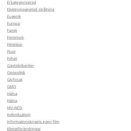
Ej kategoriserad
Elektromagnetisk strålning
Eugenik
Europa
Familj
Feminism
Filmklipp
Fluor
Frihet
Gästskribenter
Geopolitik
Glyfosat
GMO
Hälsa
Hälsa
HIV-AIDS
Individualism
Informationskrigets egen film
Klimatförändringar