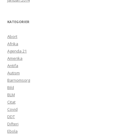
januari 2014
KATEGORIER
Abort
Afrika
Agenda 21
Amerika
Antifa
Autism
Barnomsorg
Bild
BLM
Citat
Covid
DDT
Difteri
Ebola