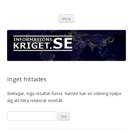
Informationskriget.se
Hoppa
Meny
till
innehåll
Inget hittades
Beklagar, inga resultat funna. Kanske kan en sökning hjälpa
dig att hitta relaterat innehåll.
Sök
efter: