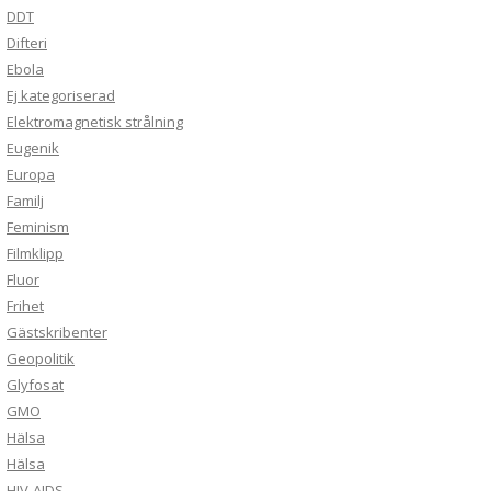
DDT
Difteri
Ebola
Ej kategoriserad
Elektromagnetisk strålning
Eugenik
Europa
Familj
Feminism
Filmklipp
Fluor
Frihet
Gästskribenter
Geopolitik
Glyfosat
GMO
Hälsa
Hälsa
HIV-AIDS