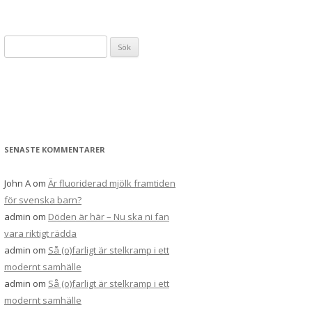
Sök
efter:
SENASTE KOMMENTARER
John A
om
Är fluoriderad mjölk framtiden
för svenska barn?
admin
om
Döden är här – Nu ska ni fan
vara riktigt rädda
admin
om
Så (o)farligt är stelkramp i ett
modernt samhälle
admin
om
Så (o)farligt är stelkramp i ett
modernt samhälle