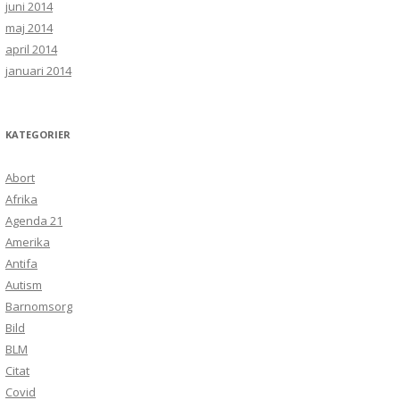
juni 2014
maj 2014
april 2014
januari 2014
KATEGORIER
Abort
Afrika
Agenda 21
Amerika
Antifa
Autism
Barnomsorg
Bild
BLM
Citat
Covid