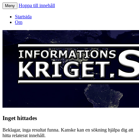
Hoppa till innehåll
Meny
Informationskriget.se
Startsida
Om
Inget hittades
Beklagar, inga resultat funna. Kanske kan en sökning hjälpa dig att
hitta relaterat innehåll.