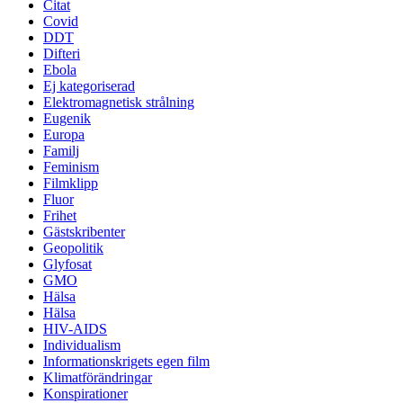
Citat
Covid
DDT
Difteri
Ebola
Ej kategoriserad
Elektromagnetisk strålning
Eugenik
Europa
Familj
Feminism
Filmklipp
Fluor
Frihet
Gästskribenter
Geopolitik
Glyfosat
GMO
Hälsa
Hälsa
HIV-AIDS
Individualism
Informationskrigets egen film
Klimatförändringar
Konspirationer