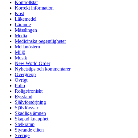
Kontrollstat
Korrekt information
Kost
Läkemedel
Lärande
Mässlingen
Media
Medicinska oegentligheter
Mellanöstern
Miljö
Musik
New World Order
Nyhetstips och kommentarer
Övergrepp
Övrigt
Polio
Roligt/ironiskt
Ryssland
Självförsörjning
Självförsvar
Skadliga ämnen
Skapad knapphet
Stelkramp
Styrande eliten
Sverige