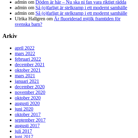
admin
om
Döden är här – Nu ska ni fan vara riktigt rädda
admin
om
Så (o)farligt är stelkramp i ett modernt samhälle
admin
om
Så (o)farligt är stelkramp i ett modernt samhälle
Ulrika Hallgren
om
Är fluoriderad mjölk framtiden för
svenska barn?
Arkiv
april 2022
mars 2022
februari 2022
december 2021
oktober 2021
mars 2021
januari 2021
december 2020
november 2020
oktober 2020
augusti 2020
juni 2020
oktober 2017
september 2017
augusti 2017
juli 2017
juni 2017