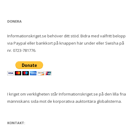
e
f
t
DONERA
e
r
Informationskriget.se behöver ditt stöd. Bidra med valfritt belopp
:
via Paypal eller bankkort på knappen här under eller Swisha på
nr. 0723-781776.
I kriget om verkligheten står Informationskriget.se på den lilla fria
människans sida mot de korporativa auktoritära globalisterna.
KONTAKT: