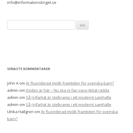
info@informationskriget.se
S
ö
k
e
f
t
e
SENASTE KOMMENTARER
r
:
John A
om
Är fluoriderad mjölk framtiden för svenska barn?
admin
om
Döden är här – Nu ska ni fan vara riktigt rädda
admin
om
Så (o)farligt är stelkramp i ett modernt samhälle
admin
om
Så (o)farligt är stelkramp i ett modernt samhälle
Ulrika Hallgren
om
Är fluoriderad mjölk framtiden för svenska
barn?