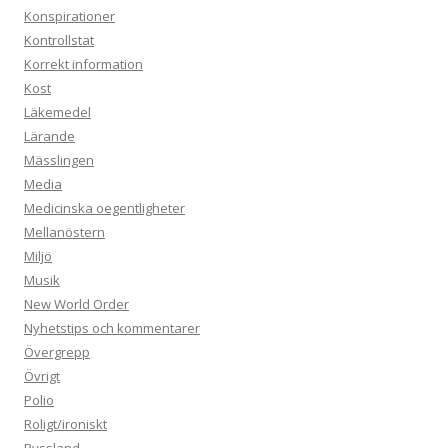
Konspirationer
Kontrollstat
Korrekt information
Kost
Läkemedel
Lärande
Mässlingen
Media
Medicinska oegentligheter
Mellanöstern
Miljö
Musik
New World Order
Nyhetstips och kommentarer
Övergrepp
Övrigt
Polio
Roligt/ironiskt