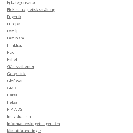
Ej kategoriserad
Elektromagnetisk strålning
Eugenik
Europa
Familj
Feminism
Filmklipp
Fluor
Frihet
Gästskribenter
Geopolitik
Glyfosat
GMO
Hälsa
Hälsa
HIV-AIDS
Individualism
Informationskrigets egen film
Klimatförändringar