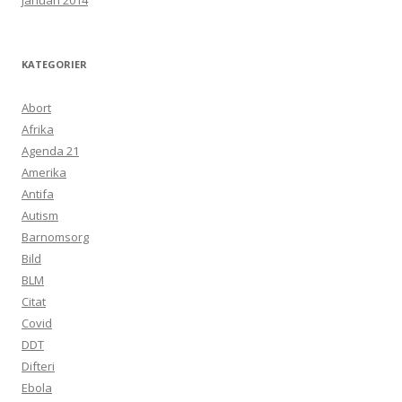
januari 2014
KATEGORIER
Abort
Afrika
Agenda 21
Amerika
Antifa
Autism
Barnomsorg
Bild
BLM
Citat
Covid
DDT
Difteri
Ebola