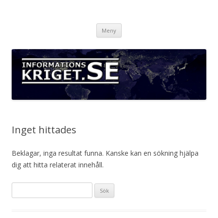
Informationskriget.se
Hoppa
Meny
till
innehåll
Inget hittades
Beklagar, inga resultat funna. Kanske kan en sökning hjälpa
dig att hitta relaterat innehåll.
S
ö
k