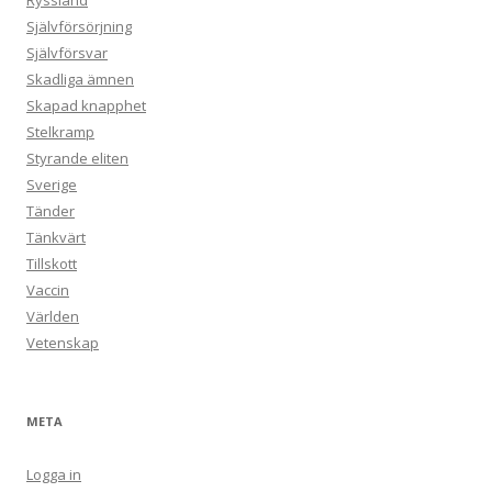
Ryssland
Självförsörjning
Självförsvar
Skadliga ämnen
Skapad knapphet
Stelkramp
Styrande eliten
Sverige
Tänder
Tänkvärt
Tillskott
Vaccin
Världen
Vetenskap
META
Logga in