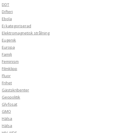
DDT
Difteri
Ebola
Ej kategoriserad
Elektromagnetisk strålning
Eugenik
Europa
Familj
Feminism
Filmklipp
Fluor
Frihet
Gästskribenter
Geopolitik
Glyfosat
GMO
Hälsa
Hälsa
HIV-AIDS