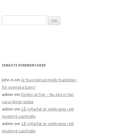
Sök
efter:
SENASTE KOMMENTARER
John A
om
Är fluoriderad mjölk framtiden
för svenska barn?
admin
om
Döden är här – Nu ska ni fan
vara riktigt rädda
admin
om
Så (o)farligt är stelkramp i ett
modernt samhälle
admin
om
Så (o)farligt är stelkramp i ett
modernt samhälle