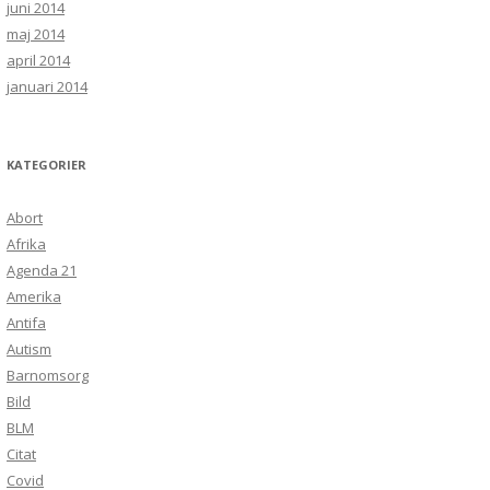
juni 2014
maj 2014
april 2014
januari 2014
KATEGORIER
Abort
Afrika
Agenda 21
Amerika
Antifa
Autism
Barnomsorg
Bild
BLM
Citat
Covid