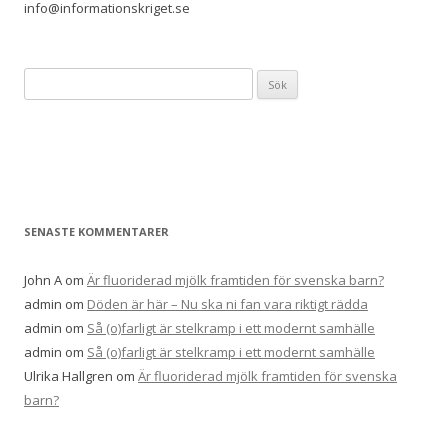
info@informationskriget.se
Sök
efter:
SENASTE KOMMENTARER
John A
om
Är fluoriderad mjölk framtiden för svenska barn?
admin
om
Döden är här – Nu ska ni fan vara riktigt rädda
admin
om
Så (o)farligt är stelkramp i ett modernt samhälle
admin
om
Så (o)farligt är stelkramp i ett modernt samhälle
Ulrika Hallgren
om
Är fluoriderad mjölk framtiden för svenska
barn?