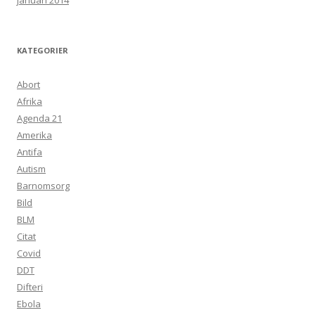
januari 2014
KATEGORIER
Abort
Afrika
Agenda 21
Amerika
Antifa
Autism
Barnomsorg
Bild
BLM
Citat
Covid
DDT
Difteri
Ebola