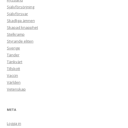
Ryssland
Självförsörjning
Självförsvar
Skadliga ämnen
Skapad knapphet
Stelkramp
Styrande eliten
Sverige
Tänder
Tänkvärt
Tillskott
Vaccin
Världen
Vetenskap
META
Logga in