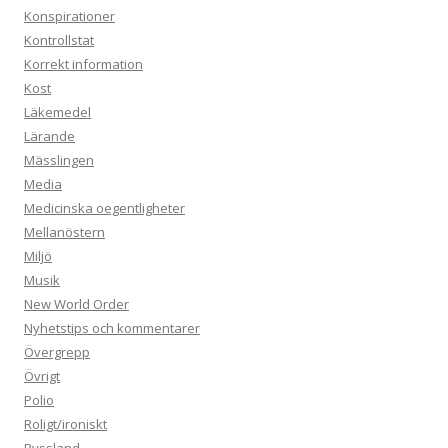
Konspirationer
Kontrollstat
Korrekt information
Kost
Läkemedel
Lärande
Mässlingen
Media
Medicinska oegentligheter
Mellanöstern
Miljö
Musik
New World Order
Nyhetstips och kommentarer
Övergrepp
Övrigt
Polio
Roligt/ironiskt