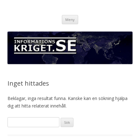
Informationskriget.se
Hoppa
Meny
till
innehåll
Inget hittades
Beklagar, inga resultat funna. Kanske kan en sökning hjälpa
dig att hitta relaterat innehåll.
Sök
efter: