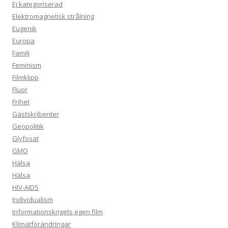
Ej kategoriserad
Elektromagnetisk strålning
Eugenik
Europa
Familj
Feminism
Filmklipp
Fluor
Frihet
Gästskribenter
Geopolitik
Glyfosat
GMO
Hälsa
Hälsa
HIV-AIDS
Individualism
Informationskrigets egen film
Klimatförändringar