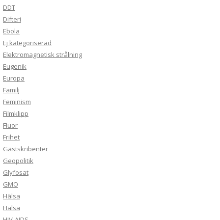
DDT
Difteri
Ebola
Ej kategoriserad
Elektromagnetisk strålning
Eugenik
Europa
Familj
Feminism
Filmklipp
Fluor
Frihet
Gästskribenter
Geopolitik
Glyfosat
GMO
Hälsa
Hälsa
HIV-AIDS