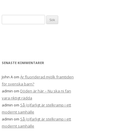
Sök
efter:
SENASTE KOMMENTARER
John A
om
Är fluoriderad mjölk framtiden
för svenska barn?
admin
om
Döden är här – Nu ska ni fan
vara riktigt rädda
admin
om
Så (o)farligt är stelkramp i ett
modernt samhälle
admin
om
Så (o)farligt är stelkramp i ett
modernt samhälle