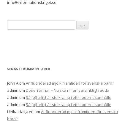
info@informationskriget.se
Sök
efter:
SENASTE KOMMENTARER
John A
om
Är fluoriderad mjölk framtiden för svenska barn?
admin
om
Döden är här – Nu ska ni fan vara riktigt rädda
admin
om
Så (o)farligt är stelkramp i ett modernt samhälle
admin
om
Så (o)farligt är stelkramp i ett modernt samhälle
Ulrika Hallgren
om
Är fluoriderad mjölk framtiden för svenska
barn?