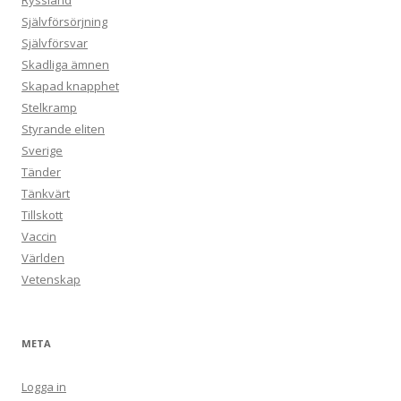
Ryssland
Självförsörjning
Självförsvar
Skadliga ämnen
Skapad knapphet
Stelkramp
Styrande eliten
Sverige
Tänder
Tänkvärt
Tillskott
Vaccin
Världen
Vetenskap
META
Logga in