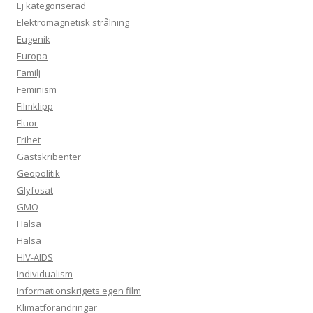
Ej kategoriserad
Elektromagnetisk strålning
Eugenik
Europa
Familj
Feminism
Filmklipp
Fluor
Frihet
Gästskribenter
Geopolitik
Glyfosat
GMO
Hälsa
Hälsa
HIV-AIDS
Individualism
Informationskrigets egen film
Klimatförändringar