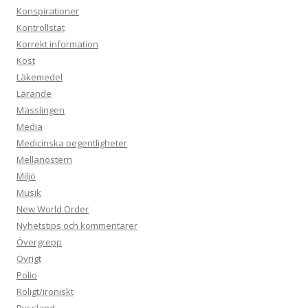
Konspirationer
Kontrollstat
Korrekt information
Kost
Läkemedel
Lärande
Mässlingen
Media
Medicinska oegentligheter
Mellanöstern
Miljö
Musik
New World Order
Nyhetstips och kommentarer
Övergrepp
Övrigt
Polio
Roligt/ironiskt