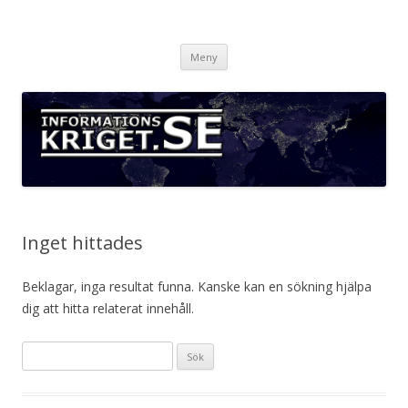
Informationskriget.se
Hoppa
Meny
till
innehåll
Inget hittades
Beklagar, inga resultat funna. Kanske kan en sökning hjälpa
dig att hitta relaterat innehåll.
Sök
efter: