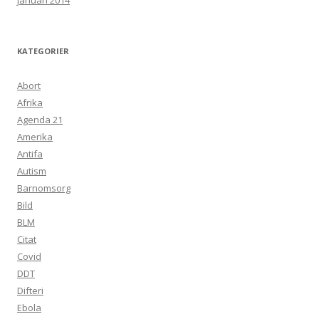
januari 2014
KATEGORIER
Abort
Afrika
Agenda 21
Amerika
Antifa
Autism
Barnomsorg
Bild
BLM
Citat
Covid
DDT
Difteri
Ebola