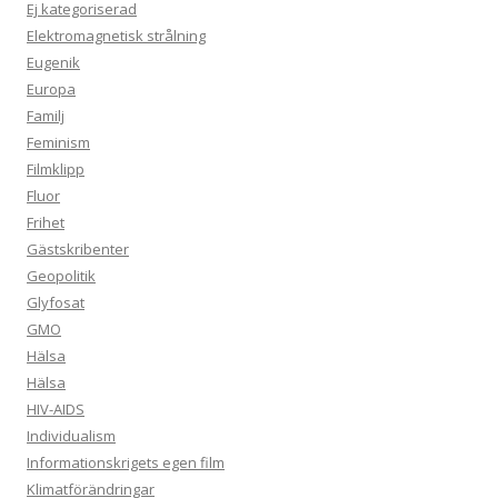
Ej kategoriserad
Elektromagnetisk strålning
Eugenik
Europa
Familj
Feminism
Filmklipp
Fluor
Frihet
Gästskribenter
Geopolitik
Glyfosat
GMO
Hälsa
Hälsa
HIV-AIDS
Individualism
Informationskrigets egen film
Klimatförändringar