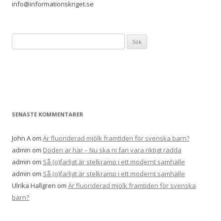
info@informationskriget.se
S
ö
k
e
f
t
e
SENASTE KOMMENTARER
r
:
John A
om
Är fluoriderad mjölk framtiden för svenska barn?
admin
om
Döden är här – Nu ska ni fan vara riktigt rädda
admin
om
Så (o)farligt är stelkramp i ett modernt samhälle
admin
om
Så (o)farligt är stelkramp i ett modernt samhälle
Ulrika Hallgren
om
Är fluoriderad mjölk framtiden för svenska
barn?