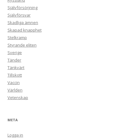
Ryssland
Självförsörjning
Självförsvar
Skadliga ämnen
Skapad knapphet
Stelkramp
Styrande eliten
Sverige
Tänder
Tänkvärt
Tillskott
Vaccin
Världen
Vetenskap
META
Logga in