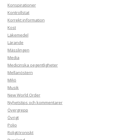
Konspirationer
Kontrollstat
Korrekt information
Kost
Läkemedel
Lärande
Mässlingen
Media
Medicinska oegentligheter
Mellanöstern
Miljö
Musik
New World Order
Nyhetstips och kommentarer
Övergrepp
Övrigt
Polio
Roligt/ironiskt