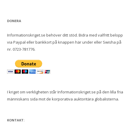
e
f
t
DONERA
e
r
Informationskriget.se behöver ditt stöd. Bidra med valfritt belopp
:
via Paypal eller bankkort på knappen här under eller Swisha på
nr. 0723-781776.
I kriget om verkligheten står Informationskriget.se på den lilla fria
människans sida mot de korporativa auktoritära globalisterna.
KONTAKT: