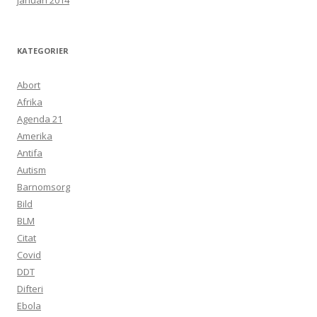
januari 2014
KATEGORIER
Abort
Afrika
Agenda 21
Amerika
Antifa
Autism
Barnomsorg
Bild
BLM
Citat
Covid
DDT
Difteri
Ebola