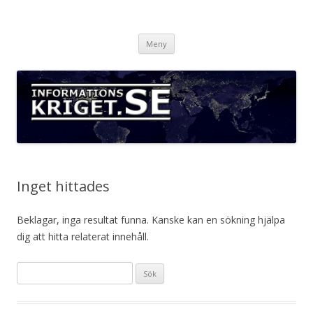
Informationskriget.se
Hoppa
Meny
till
innehåll
Inget hittades
Beklagar, inga resultat funna. Kanske kan en sökning hjälpa
dig att hitta relaterat innehåll.
S
ö
k