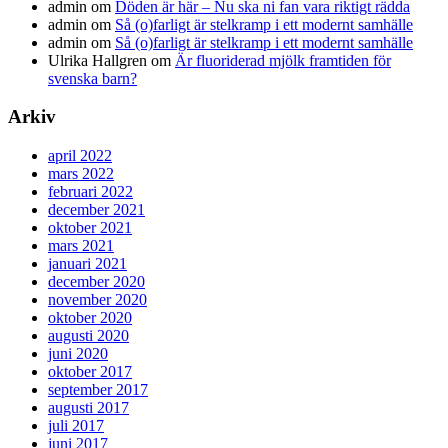
admin
om
Döden är här – Nu ska ni fan vara riktigt rädda
admin
om
Så (o)farligt är stelkramp i ett modernt samhälle
admin
om
Så (o)farligt är stelkramp i ett modernt samhälle
Ulrika Hallgren
om
Är fluoriderad mjölk framtiden för
svenska barn?
Arkiv
april 2022
mars 2022
februari 2022
december 2021
oktober 2021
mars 2021
januari 2021
december 2020
november 2020
oktober 2020
augusti 2020
juni 2020
oktober 2017
september 2017
augusti 2017
juli 2017
juni 2017