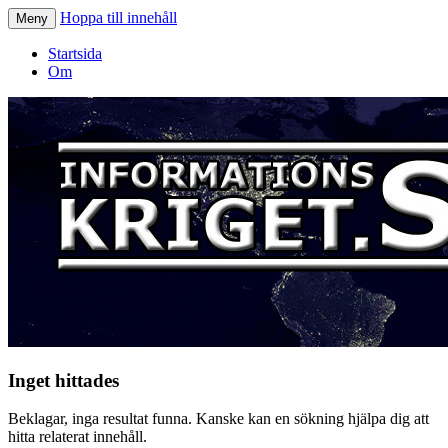
Hoppa till innehåll
Meny
Informationskriget.se
Startsida
Om
Inget hittades
Beklagar, inga resultat funna. Kanske kan en sökning hjälpa dig att
hitta relaterat innehåll.