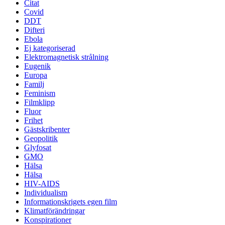
Citat
Covid
DDT
Difteri
Ebola
Ej kategoriserad
Elektromagnetisk strålning
Eugenik
Europa
Familj
Feminism
Filmklipp
Fluor
Frihet
Gästskribenter
Geopolitik
Glyfosat
GMO
Hälsa
Hälsa
HIV-AIDS
Individualism
Informationskrigets egen film
Klimatförändringar
Konspirationer