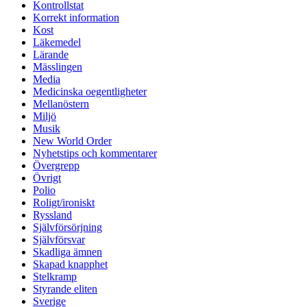
Kontrollstat
Korrekt information
Kost
Läkemedel
Lärande
Mässlingen
Media
Medicinska oegentligheter
Mellanöstern
Miljö
Musik
New World Order
Nyhetstips och kommentarer
Övergrepp
Övrigt
Polio
Roligt/ironiskt
Ryssland
Självförsörjning
Självförsvar
Skadliga ämnen
Skapad knapphet
Stelkramp
Styrande eliten
Sverige