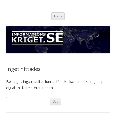
Informationskriget.se
Hoppa
Meny
till
innehåll
Inget hittades
Beklagar, inga resultat funna. Kanske kan en sökning hjälpa
dig att hitta relaterat innehåll.
Sök
efter: