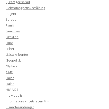
Ej kategoriserad
Elektromagnetisk strålning
Eugenik
Europa
Familj
Feminism
Filmklipp
Fluor
Frihet
Gästskribenter
Geopolitik
Glyfosat
GMO
Hälsa
Hälsa
HIV-AIDS
Individualism
Informationskrigets egen film
Klimatförändringar