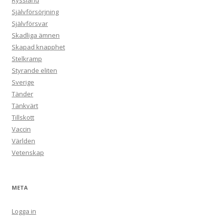
Ryssland
Självförsörjning
Självförsvar
Skadliga ämnen
Skapad knapphet
Stelkramp
Styrande eliten
Sverige
Tänder
Tänkvärt
Tillskott
Vaccin
Världen
Vetenskap
META
Logga in