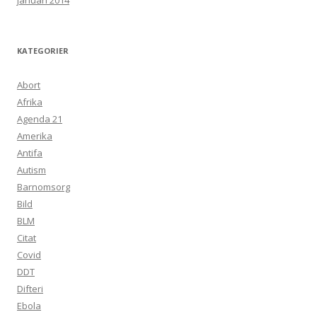
januari 2014
KATEGORIER
Abort
Afrika
Agenda 21
Amerika
Antifa
Autism
Barnomsorg
Bild
BLM
Citat
Covid
DDT
Difteri
Ebola