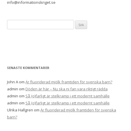
info@informationskriget.se
Sök
efter:
SENASTE KOMMENTARER
John A
om
Är fluoriderad mjölk framtiden för svenska barn?
admin
om
Döden är här – Nu ska ni fan vara riktigt rädda
admin
om
Så (o)farligt är stelkramp i ett modernt samhälle
admin
om
Så (o)farligt är stelkramp i ett modernt samhälle
Ulrika Hallgren
om
Är fluoriderad mjölk framtiden för svenska
barn?