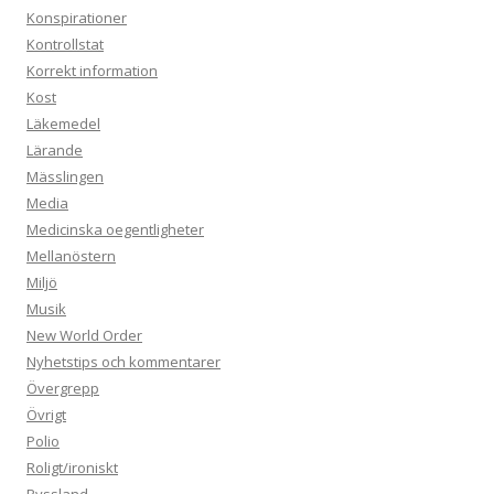
Konspirationer
Kontrollstat
Korrekt information
Kost
Läkemedel
Lärande
Mässlingen
Media
Medicinska oegentligheter
Mellanöstern
Miljö
Musik
New World Order
Nyhetstips och kommentarer
Övergrepp
Övrigt
Polio
Roligt/ironiskt