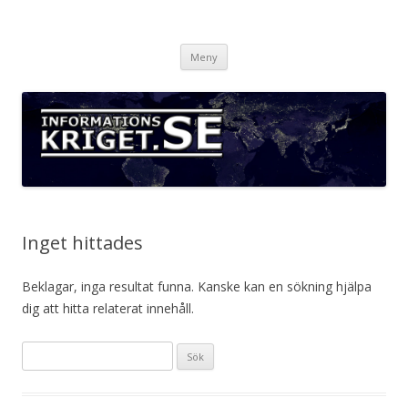
Informationskriget.se
Hoppa
Meny
till
innehåll
Inget hittades
Beklagar, inga resultat funna. Kanske kan en sökning hjälpa
dig att hitta relaterat innehåll.
Sök
efter: