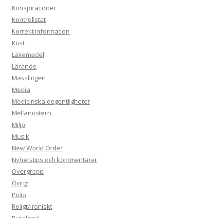
Konspirationer
Kontrollstat
Korrekt information
Kost
Läkemedel
Lärande
Mässlingen
Media
Medicinska oegentligheter
Mellanöstern
Miljö
Musik
New World Order
Nyhetstips och kommentarer
Övergrepp
Övrigt
Polio
Roligt/ironiskt