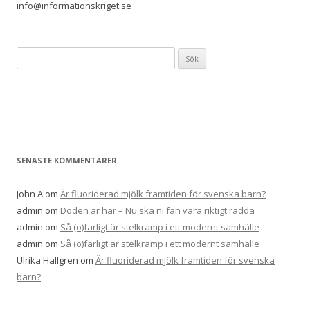
info@informationskriget.se
Sök
efter:
SENASTE KOMMENTARER
John A
om
Är fluoriderad mjölk framtiden för svenska barn?
admin
om
Döden är här – Nu ska ni fan vara riktigt rädda
admin
om
Så (o)farligt är stelkramp i ett modernt samhälle
admin
om
Så (o)farligt är stelkramp i ett modernt samhälle
Ulrika Hallgren
om
Är fluoriderad mjölk framtiden för svenska
barn?