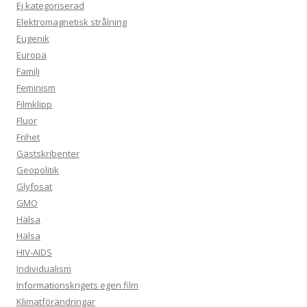
Ej kategoriserad
Elektromagnetisk strålning
Eugenik
Europa
Familj
Feminism
Filmklipp
Fluor
Frihet
Gästskribenter
Geopolitik
Glyfosat
GMO
Hälsa
Hälsa
HIV-AIDS
Individualism
Informationskrigets egen film
Klimatförändringar