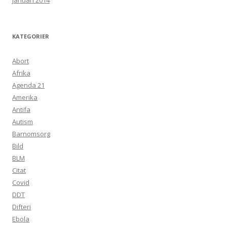
januari 2014
KATEGORIER
Abort
Afrika
Agenda 21
Amerika
Antifa
Autism
Barnomsorg
Bild
BLM
Citat
Covid
DDT
Difteri
Ebola