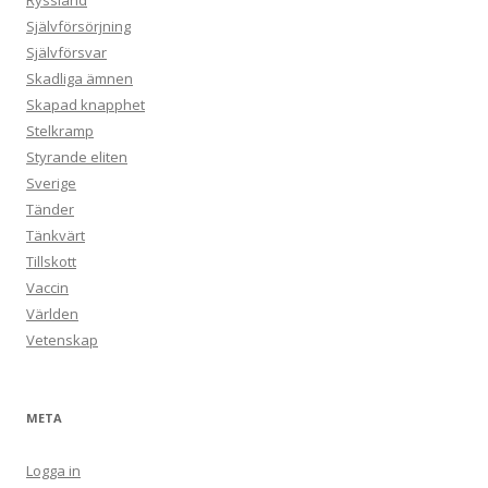
Ryssland
Självförsörjning
Självförsvar
Skadliga ämnen
Skapad knapphet
Stelkramp
Styrande eliten
Sverige
Tänder
Tänkvärt
Tillskott
Vaccin
Världen
Vetenskap
META
Logga in