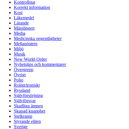
Kontrollstat
Korrekt information
Kost
Läkemedel
Lärande
Mässlingen
Media
Medicinska oegentligheter
Mellanöstern
Miljö
Musik
New World Order
Nyhetstips och kommentarer
Övergrepp
Övrigt
Polio
Roligt/ironiskt
Ryssland
Självförsörjning
Självförsvar
Skadliga ämnen
Skapad knapphet
Stelkramp
Styrande eliten
Sverige