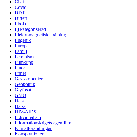
Citat
Covid
DDT
Difteri
Ebola
Ej kategoriserad
Elektromagnetisk strålning
Eugenik
Europa
Familj
Feminism
Filmklipp
Fluor
Frihet
Gästskribenter
Geopolitik
Glyfosat
GMO
Hälsa
Hälsa
HIV-AIDS
Individualism
Informationskrigets egen film
Klimatförändringar
Konspirationer