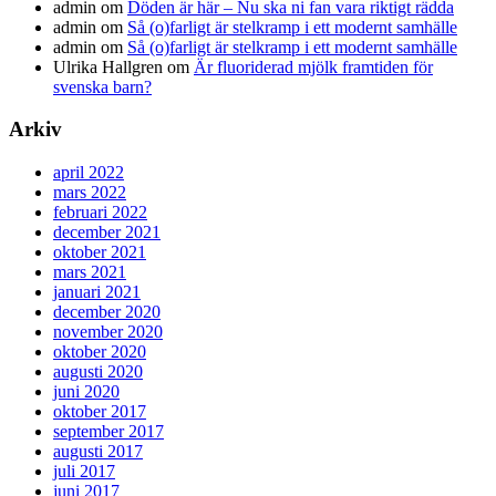
admin
om
Döden är här – Nu ska ni fan vara riktigt rädda
admin
om
Så (o)farligt är stelkramp i ett modernt samhälle
admin
om
Så (o)farligt är stelkramp i ett modernt samhälle
Ulrika Hallgren
om
Är fluoriderad mjölk framtiden för
svenska barn?
Arkiv
april 2022
mars 2022
februari 2022
december 2021
oktober 2021
mars 2021
januari 2021
december 2020
november 2020
oktober 2020
augusti 2020
juni 2020
oktober 2017
september 2017
augusti 2017
juli 2017
juni 2017