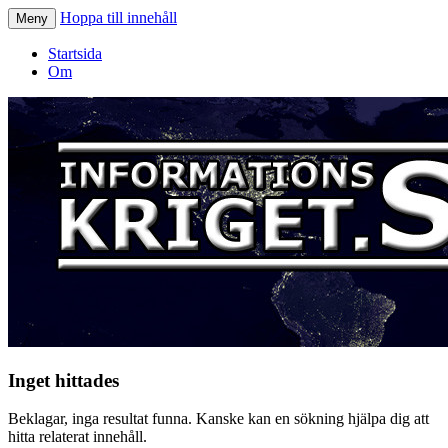
Hoppa till innehåll
Meny
Informationskriget.se
Startsida
Om
Inget hittades
Beklagar, inga resultat funna. Kanske kan en sökning hjälpa dig att
hitta relaterat innehåll.