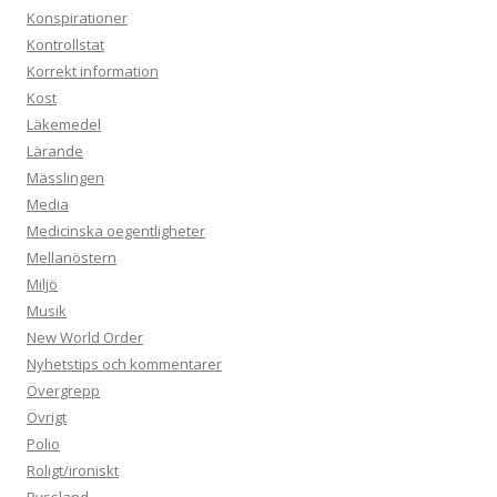
Konspirationer
Kontrollstat
Korrekt information
Kost
Läkemedel
Lärande
Mässlingen
Media
Medicinska oegentligheter
Mellanöstern
Miljö
Musik
New World Order
Nyhetstips och kommentarer
Övergrepp
Övrigt
Polio
Roligt/ironiskt