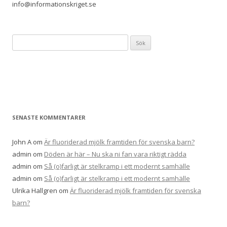
info@informationskriget.se
Sök
efter:
SENASTE KOMMENTARER
John A
om
Är fluoriderad mjölk framtiden för svenska barn?
admin
om
Döden är här – Nu ska ni fan vara riktigt rädda
admin
om
Så (o)farligt är stelkramp i ett modernt samhälle
admin
om
Så (o)farligt är stelkramp i ett modernt samhälle
Ulrika Hallgren
om
Är fluoriderad mjölk framtiden för svenska
barn?