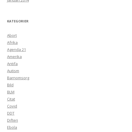
januari 2014
KATEGORIER
Abort
Afrika
Agenda 21
Amerika
Antifa
Autism
Barnomsorg
Bild
BLM
Citat
Covid
DDT
Difteri
Ebola