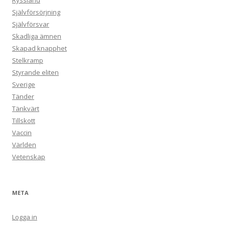
Ryssland
Självförsörjning
Självförsvar
Skadliga ämnen
Skapad knapphet
Stelkramp
Styrande eliten
Sverige
Tänder
Tänkvärt
Tillskott
Vaccin
Världen
Vetenskap
META
Logga in