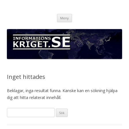
Informationskriget.se
Hoppa
Meny
till
innehåll
Inget hittades
Beklagar, inga resultat funna. Kanske kan en sökning hjälpa
dig att hitta relaterat innehåll.
Sök
efter: