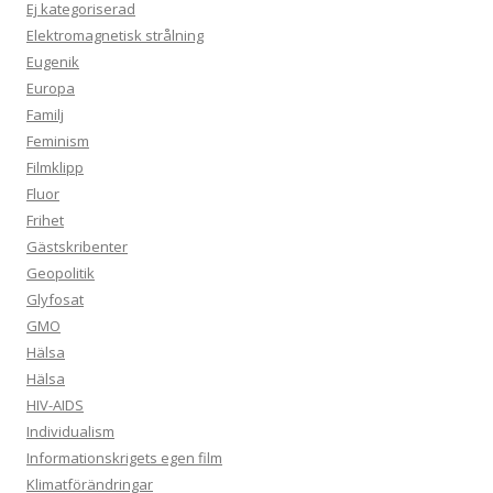
Ej kategoriserad
Elektromagnetisk strålning
Eugenik
Europa
Familj
Feminism
Filmklipp
Fluor
Frihet
Gästskribenter
Geopolitik
Glyfosat
GMO
Hälsa
Hälsa
HIV-AIDS
Individualism
Informationskrigets egen film
Klimatförändringar