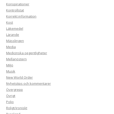
Konspirationer
Kontrollstat
Korrekt information
Kost
Läkemedel
Lärande
Mässlingen
Media
Medicinska oegentligheter
Mellanöstern
Miljö
Musik
New World Order
Nyhetstips och kommentarer
Övergrepp
Övrigt
Polio
Roligt/ironiskt