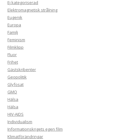
Ej kategoriserad
Elektromagnetisk strålning
Eugenik
Europa
Familj
Feminism
Filmklipp
Fluor
Frihet
Gästskribenter
Geopolitik
Glyfosat
GMO
Hälsa
Hälsa
HIV-AIDS
Individualism
Informationskrigets egen film
Klimatförändringar