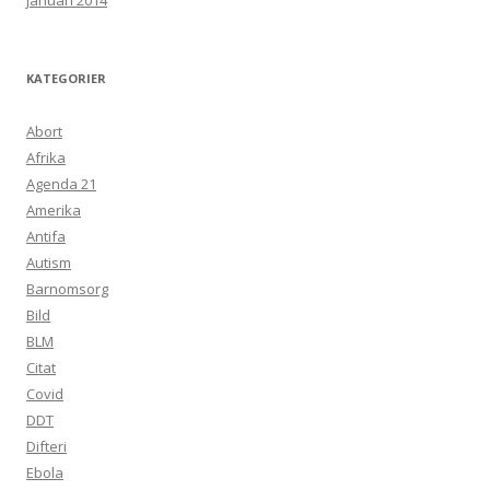
januari 2014
KATEGORIER
Abort
Afrika
Agenda 21
Amerika
Antifa
Autism
Barnomsorg
Bild
BLM
Citat
Covid
DDT
Difteri
Ebola