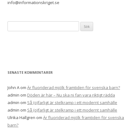
info@informationskriget.se
S
ö
k
e
f
t
e
SENASTE KOMMENTARER
r
:
John A
om
Är fluoriderad mjölk framtiden för svenska barn?
admin
om
Döden är här – Nu ska ni fan vara riktigt rädda
admin
om
Så (o)farligt är stelkramp i ett modernt samhälle
admin
om
Så (o)farligt är stelkramp i ett modernt samhälle
Ulrika Hallgren
om
Är fluoriderad mjölk framtiden för svenska
barn?