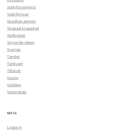
Ryssland
Självförsörjning
Självförsvar
Skadliga ämnen
Skapad knapphet
Stelkramp
Styrande eliten
Sverige
Tänder
Tänkvärt
Tillskott
Vaccin
Världen
Vetenskap
META
Logga in