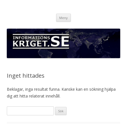
Informationskriget.se
Hoppa
Meny
till
innehåll
Inget hittades
Beklagar, inga resultat funna. Kanske kan en sökning hjälpa
dig att hitta relaterat innehåll.
S
ö
k