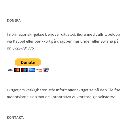
e
f
t
DONERA
e
r
Informationskriget.se behöver ditt stöd. Bidra med valfritt belopp
:
via Paypal eller bankkort på knappen här under eller Swisha på
nr. 0723-781776.
I kriget om verkligheten står Informationskriget.se på den lilla fria
människans sida mot de korporativa auktoritära globalisterna.
KONTAKT: