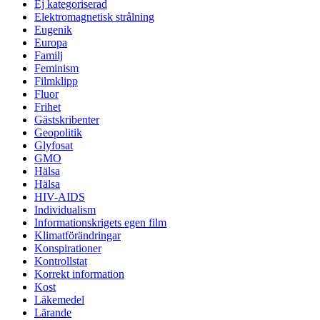
Ej kategoriserad
Elektromagnetisk strålning
Eugenik
Europa
Familj
Feminism
Filmklipp
Fluor
Frihet
Gästskribenter
Geopolitik
Glyfosat
GMO
Hälsa
Hälsa
HIV-AIDS
Individualism
Informationskrigets egen film
Klimatförändringar
Konspirationer
Kontrollstat
Korrekt information
Kost
Läkemedel
Lärande