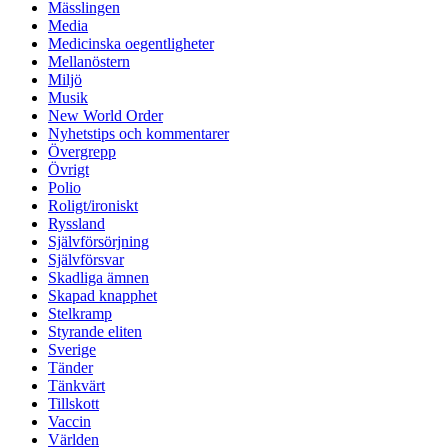
Mässlingen
Media
Medicinska oegentligheter
Mellanöstern
Miljö
Musik
New World Order
Nyhetstips och kommentarer
Övergrepp
Övrigt
Polio
Roligt/ironiskt
Ryssland
Självförsörjning
Självförsvar
Skadliga ämnen
Skapad knapphet
Stelkramp
Styrande eliten
Sverige
Tänder
Tänkvärt
Tillskott
Vaccin
Världen