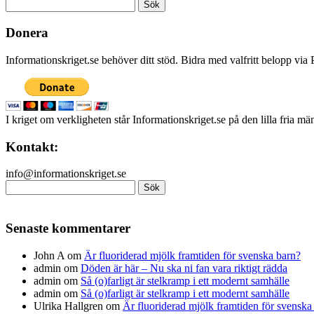
Sök
efter:
Donera
Informationskriget.se behöver ditt stöd. Bidra med valfritt belopp vi
I kriget om verkligheten står Informationskriget.se på den lilla fria m
Kontakt:
info@informationskriget.se
Sök
efter:
Senaste kommentarer
John A
om
Är fluoriderad mjölk framtiden för svenska barn?
admin
om
Döden är här – Nu ska ni fan vara riktigt rädda
admin
om
Så (o)farligt är stelkramp i ett modernt samhälle
admin
om
Så (o)farligt är stelkramp i ett modernt samhälle
Ulrika Hallgren
om
Är fluoriderad mjölk framtiden för svenska