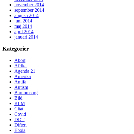
november 2014
september 2014
augusti 2014
juni 2014
maj 2014
april 2014
januari 2014
Kategorier
Abort
Afrika
Agenda 21
Amerika
Antifa
Autism
Barnomsorg
Bild
BLM
Citat
Covid
DDT
Difteri
Ebola