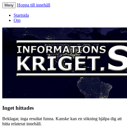
Hoppa till innehåll
Meny
Informationskriget.se
Startsida
Om
Inget hittades
Beklagar, inga resultat funna. Kanske kan en sökning hjälpa dig att
hitta relaterat innehåll.