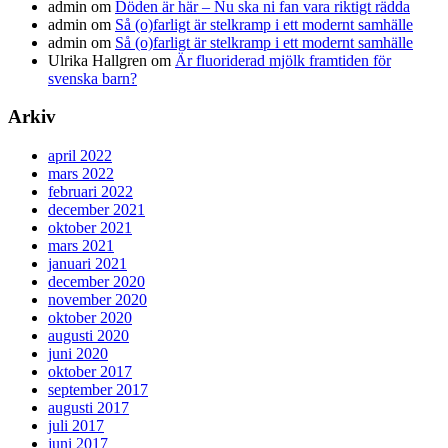
admin
om
Döden är här – Nu ska ni fan vara riktigt rädda
admin
om
Så (o)farligt är stelkramp i ett modernt samhälle
admin
om
Så (o)farligt är stelkramp i ett modernt samhälle
Ulrika Hallgren
om
Är fluoriderad mjölk framtiden för
svenska barn?
Arkiv
april 2022
mars 2022
februari 2022
december 2021
oktober 2021
mars 2021
januari 2021
december 2020
november 2020
oktober 2020
augusti 2020
juni 2020
oktober 2017
september 2017
augusti 2017
juli 2017
juni 2017