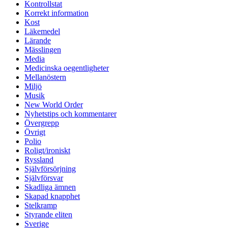
Kontrollstat
Korrekt information
Kost
Läkemedel
Lärande
Mässlingen
Media
Medicinska oegentligheter
Mellanöstern
Miljö
Musik
New World Order
Nyhetstips och kommentarer
Övergrepp
Övrigt
Polio
Roligt/ironiskt
Ryssland
Självförsörjning
Självförsvar
Skadliga ämnen
Skapad knapphet
Stelkramp
Styrande eliten
Sverige