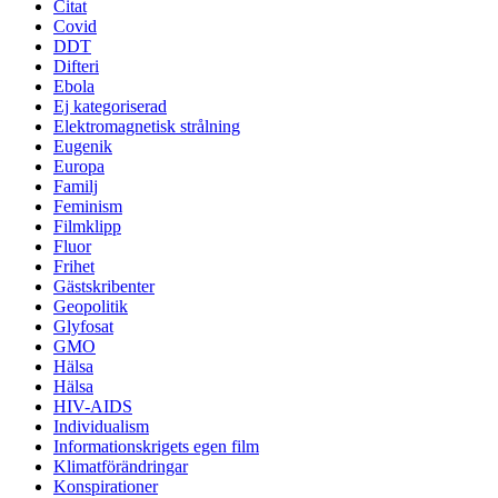
Citat
Covid
DDT
Difteri
Ebola
Ej kategoriserad
Elektromagnetisk strålning
Eugenik
Europa
Familj
Feminism
Filmklipp
Fluor
Frihet
Gästskribenter
Geopolitik
Glyfosat
GMO
Hälsa
Hälsa
HIV-AIDS
Individualism
Informationskrigets egen film
Klimatförändringar
Konspirationer