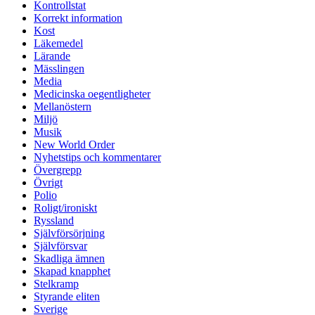
Kontrollstat
Korrekt information
Kost
Läkemedel
Lärande
Mässlingen
Media
Medicinska oegentligheter
Mellanöstern
Miljö
Musik
New World Order
Nyhetstips och kommentarer
Övergrepp
Övrigt
Polio
Roligt/ironiskt
Ryssland
Självförsörjning
Självförsvar
Skadliga ämnen
Skapad knapphet
Stelkramp
Styrande eliten
Sverige