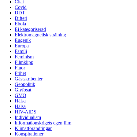
Citat
Covid
DDT
Difteri
Ebola
Ej kategoriserad
Elektromagnetisk strålning
Eugenik
Europa
Familj
Feminism
Filmklipp
Fluor
Frihet
Gästskribenter
Geopolitik
Glyfosat
GMO
Hälsa
Hälsa
HIV-AIDS
Individualism
Informationskrigets egen film
Klimatförändringar
Konspirationer