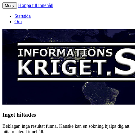
Hoppa till innehåll
Meny
Informationskriget.se
Startsida
Om
Inget hittades
Beklagar, inga resultat funna. Kanske kan en sökning hjälpa dig att
hitta relaterat innehåll.