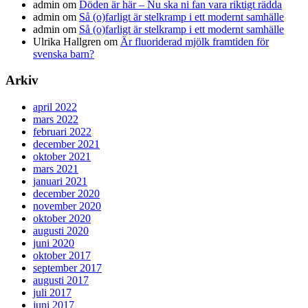
admin
om
Döden är här – Nu ska ni fan vara riktigt rädda
admin
om
Så (o)farligt är stelkramp i ett modernt samhälle
admin
om
Så (o)farligt är stelkramp i ett modernt samhälle
Ulrika Hallgren
om
Är fluoriderad mjölk framtiden för
svenska barn?
Arkiv
april 2022
mars 2022
februari 2022
december 2021
oktober 2021
mars 2021
januari 2021
december 2020
november 2020
oktober 2020
augusti 2020
juni 2020
oktober 2017
september 2017
augusti 2017
juli 2017
juni 2017