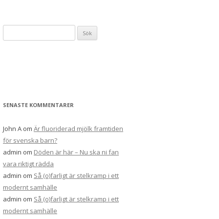
S
ö
k
e
f
t
e
SENASTE KOMMENTARER
r
:
John A
om
Är fluoriderad mjölk framtiden
för svenska barn?
admin
om
Döden är här – Nu ska ni fan
vara riktigt rädda
admin
om
Så (o)farligt är stelkramp i ett
modernt samhälle
admin
om
Så (o)farligt är stelkramp i ett
modernt samhälle