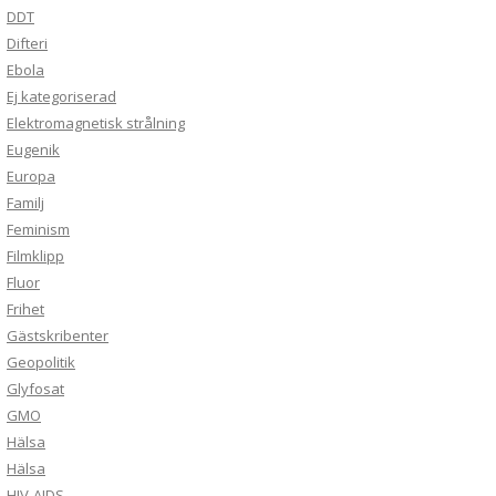
DDT
Difteri
Ebola
Ej kategoriserad
Elektromagnetisk strålning
Eugenik
Europa
Familj
Feminism
Filmklipp
Fluor
Frihet
Gästskribenter
Geopolitik
Glyfosat
GMO
Hälsa
Hälsa
HIV-AIDS