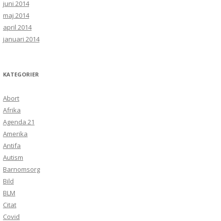
juni 2014
maj 2014
april 2014
januari 2014
KATEGORIER
Abort
Afrika
Agenda 21
Amerika
Antifa
Autism
Barnomsorg
Bild
BLM
Citat
Covid