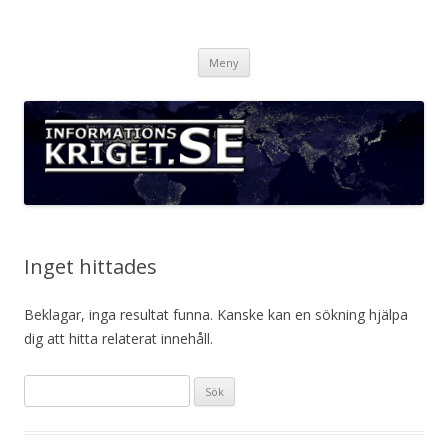
Informationskriget.se
Hoppa
Meny
till
innehåll
Inget hittades
Beklagar, inga resultat funna. Kanske kan en sökning hjälpa
dig att hitta relaterat innehåll.
S
ö
k