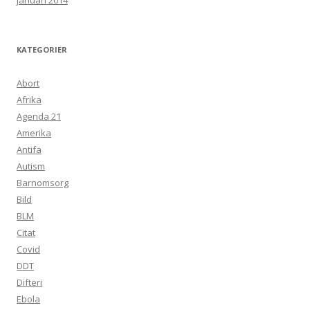
januari 2014
KATEGORIER
Abort
Afrika
Agenda 21
Amerika
Antifa
Autism
Barnomsorg
Bild
BLM
Citat
Covid
DDT
Difteri
Ebola