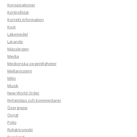
Konspirationer
Kontrollstat
Korrekt information
Kost
Läkemedel
Lärande
Mässlingen
Media
Medicinska oegentligheter
Mellanöstern
Miljö
Musik
New World Order
Nyhetstips och kommentarer
Övergrepp
Övrigt
Polio
Roligt/ironiskt