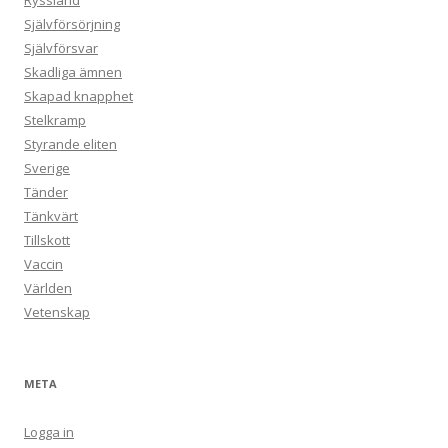
Ryssland
Självförsörjning
Självförsvar
Skadliga ämnen
Skapad knapphet
Stelkramp
Styrande eliten
Sverige
Tänder
Tänkvärt
Tillskott
Vaccin
Världen
Vetenskap
META
Logga in