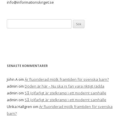
info@informationskriget.se
S
ö
k
e
f
t
e
SENASTE KOMMENTARER
r
:
John A
om
Är fluoriderad mjölk framtiden för svenska barn?
admin
om
Döden är här – Nu ska ni fan vara riktigt rädda
admin
om
Så (o)farligt är stelkramp i ett modernt samhälle
admin
om
Så (o)farligt är stelkramp i ett modernt samhälle
Ulrika Hallgren
om
Är fluoriderad mjölk framtiden för svenska
barn?