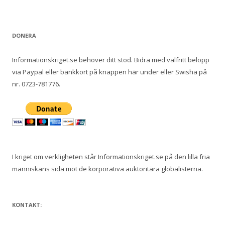
e
f
t
DONERA
e
r
Informationskriget.se behöver ditt stöd. Bidra med valfritt belopp
:
via Paypal eller bankkort på knappen här under eller Swisha på
nr. 0723-781776.
I kriget om verkligheten står Informationskriget.se på den lilla fria
människans sida mot de korporativa auktoritära globalisterna.
KONTAKT: