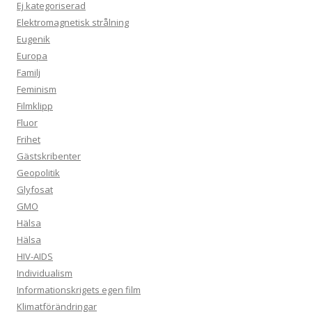
Ej kategoriserad
Elektromagnetisk strålning
Eugenik
Europa
Familj
Feminism
Filmklipp
Fluor
Frihet
Gästskribenter
Geopolitik
Glyfosat
GMO
Hälsa
Hälsa
HIV-AIDS
Individualism
Informationskrigets egen film
Klimatförändringar