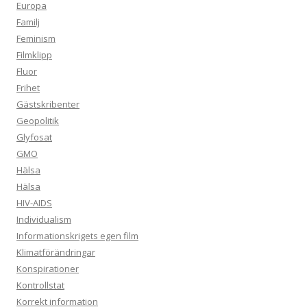
Europa
Familj
Feminism
Filmklipp
Fluor
Frihet
Gästskribenter
Geopolitik
Glyfosat
GMO
Hälsa
Hälsa
HIV-AIDS
Individualism
Informationskrigets egen film
Klimatförändringar
Konspirationer
Kontrollstat
Korrekt information