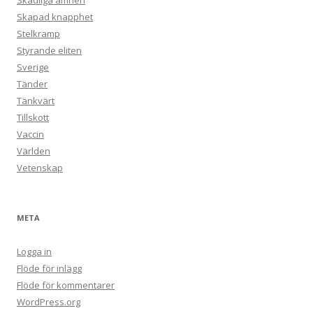
Skadliga ämnen
Skapad knapphet
Stelkramp
Styrande eliten
Sverige
Tänder
Tänkvärt
Tillskott
Vaccin
Världen
Vetenskap
META
Logga in
Flöde för inlägg
Flöde för kommentarer
WordPress.org