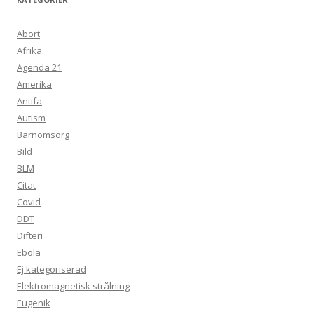
Abort
Afrika
Agenda 21
Amerika
Antifa
Autism
Barnomsorg
Bild
BLM
Citat
Covid
DDT
Difteri
Ebola
Ej kategoriserad
Elektromagnetisk strålning
Eugenik