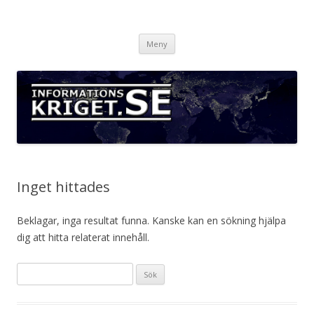
Informationskriget.se
Hoppa
Meny
till
innehåll
Inget hittades
Beklagar, inga resultat funna. Kanske kan en sökning hjälpa
dig att hitta relaterat innehåll.
Sök
efter: