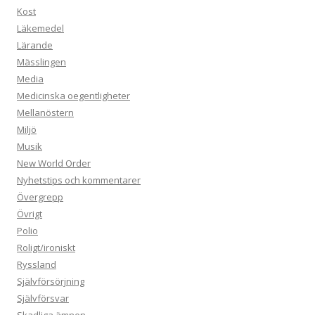
Kost
Läkemedel
Lärande
Mässlingen
Media
Medicinska oegentligheter
Mellanöstern
Miljö
Musik
New World Order
Nyhetstips och kommentarer
Övergrepp
Övrigt
Polio
Roligt/ironiskt
Ryssland
Självförsörjning
Självförsvar