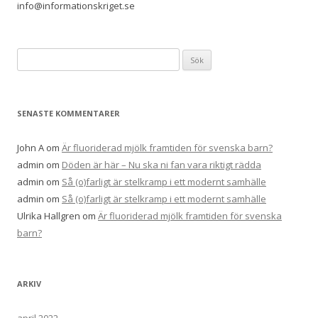
info@informationskriget.se
Sök
efter:
SENASTE KOMMENTARER
John A
om
Är fluoriderad mjölk framtiden för svenska barn?
admin
om
Döden är här – Nu ska ni fan vara riktigt rädda
admin
om
Så (o)farligt är stelkramp i ett modernt samhälle
admin
om
Så (o)farligt är stelkramp i ett modernt samhälle
Ulrika Hallgren
om
Är fluoriderad mjölk framtiden för svenska
barn?
ARKIV