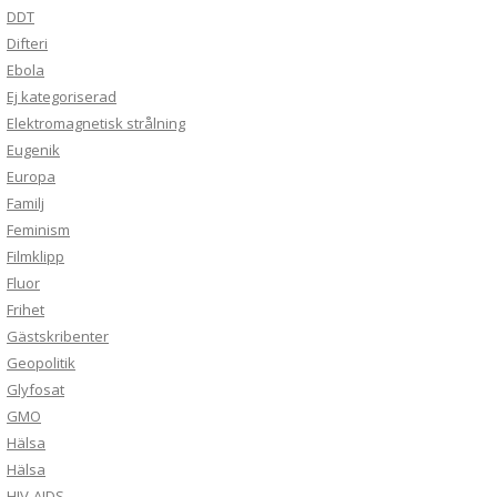
DDT
Difteri
Ebola
Ej kategoriserad
Elektromagnetisk strålning
Eugenik
Europa
Familj
Feminism
Filmklipp
Fluor
Frihet
Gästskribenter
Geopolitik
Glyfosat
GMO
Hälsa
Hälsa
HIV-AIDS