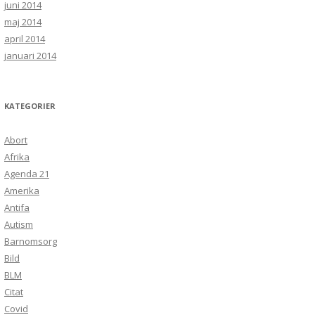
juni 2014
maj 2014
april 2014
januari 2014
KATEGORIER
Abort
Afrika
Agenda 21
Amerika
Antifa
Autism
Barnomsorg
Bild
BLM
Citat
Covid