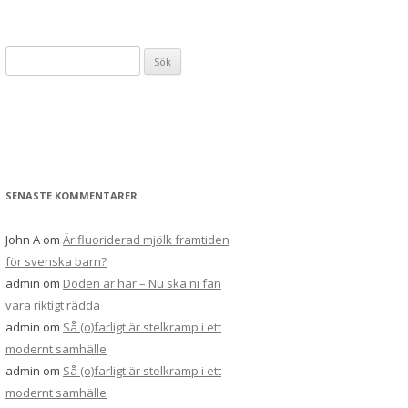
Sök
efter:
SENASTE KOMMENTARER
John A
om
Är fluoriderad mjölk framtiden
för svenska barn?
admin
om
Döden är här – Nu ska ni fan
vara riktigt rädda
admin
om
Så (o)farligt är stelkramp i ett
modernt samhälle
admin
om
Så (o)farligt är stelkramp i ett
modernt samhälle