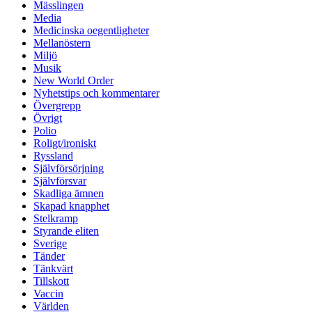
Mässlingen
Media
Medicinska oegentligheter
Mellanöstern
Miljö
Musik
New World Order
Nyhetstips och kommentarer
Övergrepp
Övrigt
Polio
Roligt/ironiskt
Ryssland
Självförsörjning
Självförsvar
Skadliga ämnen
Skapad knapphet
Stelkramp
Styrande eliten
Sverige
Tänder
Tänkvärt
Tillskott
Vaccin
Världen