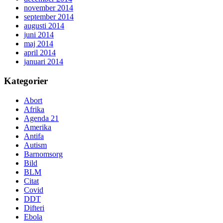
november 2014
september 2014
augusti 2014
juni 2014
maj 2014
april 2014
januari 2014
Kategorier
Abort
Afrika
Agenda 21
Amerika
Antifa
Autism
Barnomsorg
Bild
BLM
Citat
Covid
DDT
Difteri
Ebola