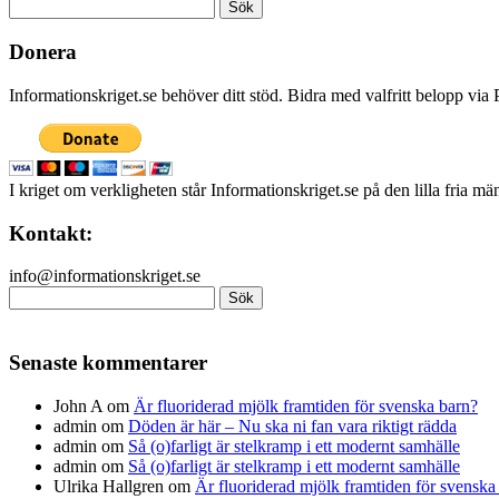
Sök
efter:
Donera
Informationskriget.se behöver ditt stöd. Bidra med valfritt belopp vi
I kriget om verkligheten står Informationskriget.se på den lilla fria m
Kontakt:
info@informationskriget.se
Sök
efter:
Senaste kommentarer
John A
om
Är fluoriderad mjölk framtiden för svenska barn?
admin
om
Döden är här – Nu ska ni fan vara riktigt rädda
admin
om
Så (o)farligt är stelkramp i ett modernt samhälle
admin
om
Så (o)farligt är stelkramp i ett modernt samhälle
Ulrika Hallgren
om
Är fluoriderad mjölk framtiden för svenska