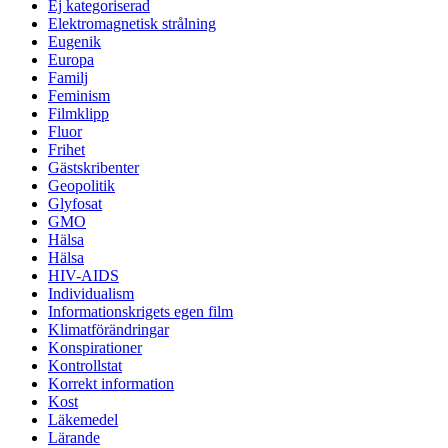
Ej kategoriserad
Elektromagnetisk strålning
Eugenik
Europa
Familj
Feminism
Filmklipp
Fluor
Frihet
Gästskribenter
Geopolitik
Glyfosat
GMO
Hälsa
Hälsa
HIV-AIDS
Individualism
Informationskrigets egen film
Klimatförändringar
Konspirationer
Kontrollstat
Korrekt information
Kost
Läkemedel
Lärande