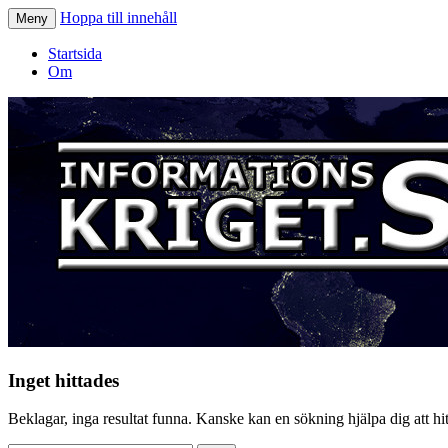
Hoppa till innehåll
Meny
Informationskriget.se
Startsida
Om
Inget hittades
Beklagar, inga resultat funna. Kanske kan en sökning hjälpa dig att hitt