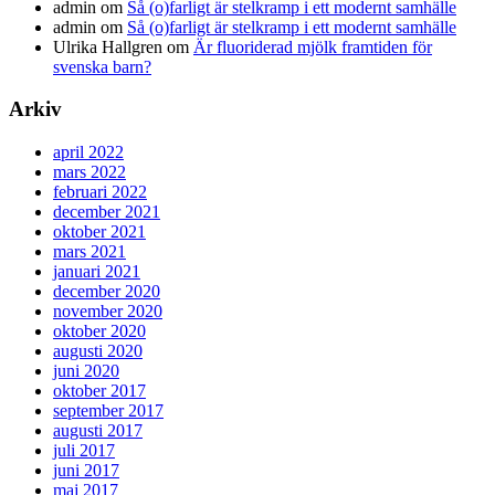
admin
om
Så (o)farligt är stelkramp i ett modernt samhälle
admin
om
Så (o)farligt är stelkramp i ett modernt samhälle
Ulrika Hallgren
om
Är fluoriderad mjölk framtiden för
svenska barn?
Arkiv
april 2022
mars 2022
februari 2022
december 2021
oktober 2021
mars 2021
januari 2021
december 2020
november 2020
oktober 2020
augusti 2020
juni 2020
oktober 2017
september 2017
augusti 2017
juli 2017
juni 2017
maj 2017