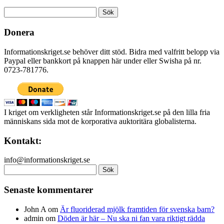
Sök
efter:
Donera
Informationskriget.se behöver ditt stöd. Bidra med valfritt belopp via
Paypal eller bankkort på knappen här under eller Swisha på nr.
0723-781776.
I kriget om verkligheten står Informationskriget.se på den lilla fria
människans sida mot de korporativa auktoritära globalisterna.
Kontakt:
info@informationskriget.se
Sök
efter:
Senaste kommentarer
John A
om
Är fluoriderad mjölk framtiden för svenska barn?
admin
om
Döden är här – Nu ska ni fan vara riktigt rädda