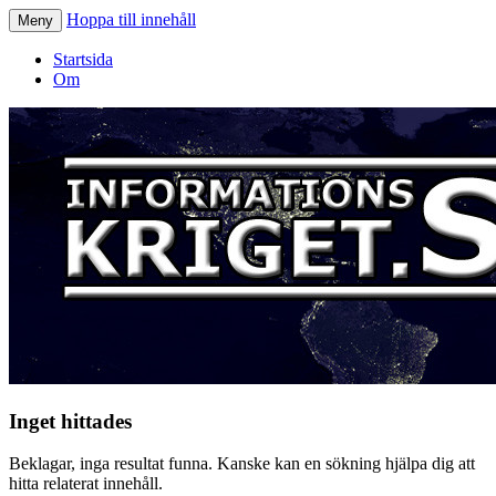
Hoppa till innehåll
Meny
Informationskriget.se
Startsida
Om
Inget hittades
Beklagar, inga resultat funna. Kanske kan en sökning hjälpa dig att
hitta relaterat innehåll.