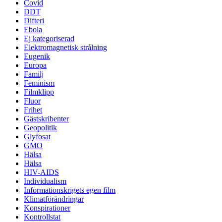
Covid
DDT
Difteri
Ebola
Ej kategoriserad
Elektromagnetisk strålning
Eugenik
Europa
Familj
Feminism
Filmklipp
Fluor
Frihet
Gästskribenter
Geopolitik
Glyfosat
GMO
Hälsa
Hälsa
HIV-AIDS
Individualism
Informationskrigets egen film
Klimatförändringar
Konspirationer
Kontrollstat