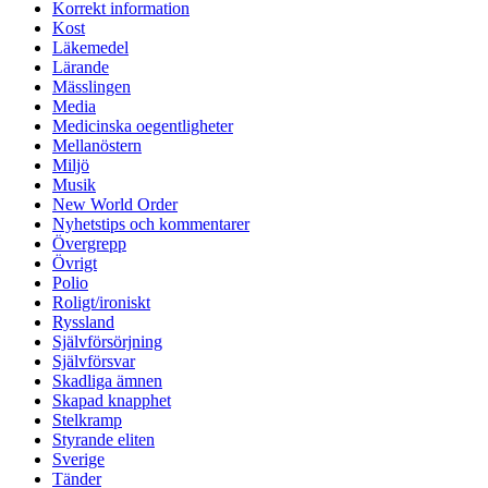
Korrekt information
Kost
Läkemedel
Lärande
Mässlingen
Media
Medicinska oegentligheter
Mellanöstern
Miljö
Musik
New World Order
Nyhetstips och kommentarer
Övergrepp
Övrigt
Polio
Roligt/ironiskt
Ryssland
Självförsörjning
Självförsvar
Skadliga ämnen
Skapad knapphet
Stelkramp
Styrande eliten
Sverige
Tänder