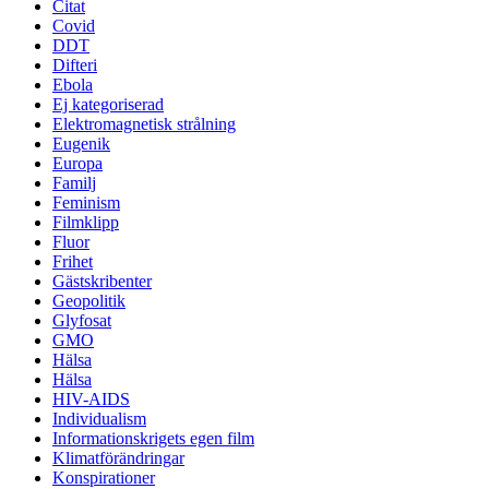
Citat
Covid
DDT
Difteri
Ebola
Ej kategoriserad
Elektromagnetisk strålning
Eugenik
Europa
Familj
Feminism
Filmklipp
Fluor
Frihet
Gästskribenter
Geopolitik
Glyfosat
GMO
Hälsa
Hälsa
HIV-AIDS
Individualism
Informationskrigets egen film
Klimatförändringar
Konspirationer