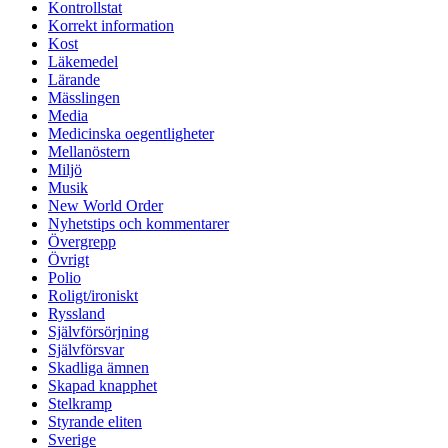
Kontrollstat
Korrekt information
Kost
Läkemedel
Lärande
Mässlingen
Media
Medicinska oegentligheter
Mellanöstern
Miljö
Musik
New World Order
Nyhetstips och kommentarer
Övergrepp
Övrigt
Polio
Roligt/ironiskt
Ryssland
Självförsörjning
Självförsvar
Skadliga ämnen
Skapad knapphet
Stelkramp
Styrande eliten
Sverige