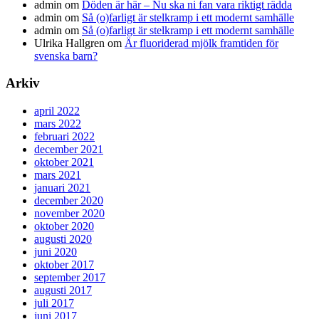
admin
om
Döden är här – Nu ska ni fan vara riktigt rädda
admin
om
Så (o)farligt är stelkramp i ett modernt samhälle
admin
om
Så (o)farligt är stelkramp i ett modernt samhälle
Ulrika Hallgren
om
Är fluoriderad mjölk framtiden för
svenska barn?
Arkiv
april 2022
mars 2022
februari 2022
december 2021
oktober 2021
mars 2021
januari 2021
december 2020
november 2020
oktober 2020
augusti 2020
juni 2020
oktober 2017
september 2017
augusti 2017
juli 2017
juni 2017