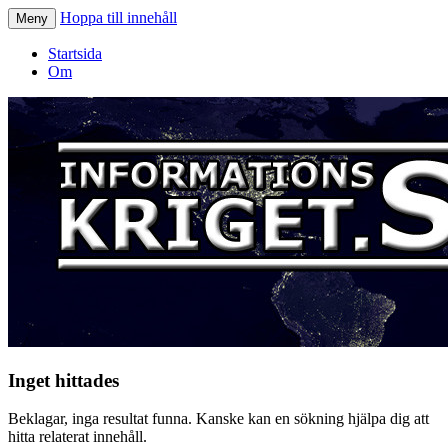
Hoppa till innehåll
Meny
Informationskriget.se
Startsida
Om
Inget hittades
Beklagar, inga resultat funna. Kanske kan en sökning hjälpa dig att
hitta relaterat innehåll.