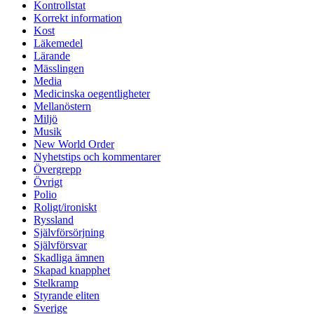
Kontrollstat
Korrekt information
Kost
Läkemedel
Lärande
Mässlingen
Media
Medicinska oegentligheter
Mellanöstern
Miljö
Musik
New World Order
Nyhetstips och kommentarer
Övergrepp
Övrigt
Polio
Roligt/ironiskt
Ryssland
Självförsörjning
Självförsvar
Skadliga ämnen
Skapad knapphet
Stelkramp
Styrande eliten
Sverige