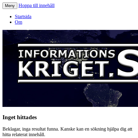
Hoppa till innehåll
Meny
Informationskriget.se
Startsida
Om
Inget hittades
Beklagar, inga resultat funna. Kanske kan en sökning hjälpa dig att
hitta relaterat innehåll.