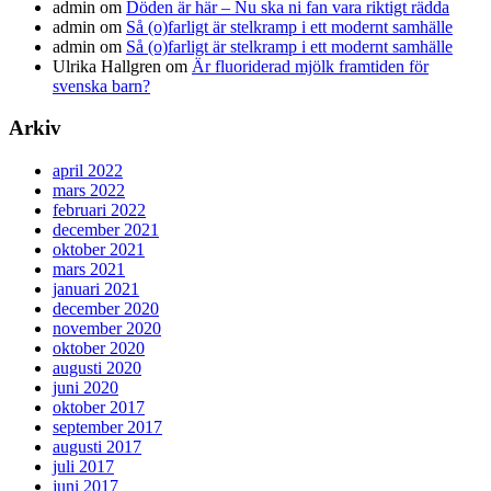
admin
om
Döden är här – Nu ska ni fan vara riktigt rädda
admin
om
Så (o)farligt är stelkramp i ett modernt samhälle
admin
om
Så (o)farligt är stelkramp i ett modernt samhälle
Ulrika Hallgren
om
Är fluoriderad mjölk framtiden för
svenska barn?
Arkiv
april 2022
mars 2022
februari 2022
december 2021
oktober 2021
mars 2021
januari 2021
december 2020
november 2020
oktober 2020
augusti 2020
juni 2020
oktober 2017
september 2017
augusti 2017
juli 2017
juni 2017