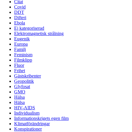
Citat
Covid
DDT
Difteri
Ebola
Ej kategoriserad
Elektromagnetisk strålning
Eugenik
Europa
Familj
Feminism
Filmklipp
Fluor
Frihet
Gästskribenter
Geopolitik
Glyfosat
GMO
Hälsa
Hälsa
HIV-AIDS
Individualism
Informationskrigets egen film
Klimatförändringar
Konspirationer