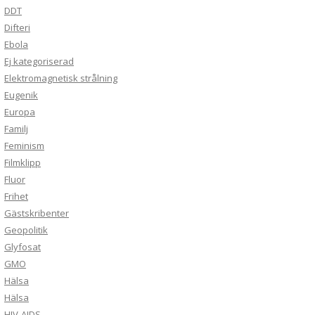
DDT
Difteri
Ebola
Ej kategoriserad
Elektromagnetisk strålning
Eugenik
Europa
Familj
Feminism
Filmklipp
Fluor
Frihet
Gästskribenter
Geopolitik
Glyfosat
GMO
Hälsa
Hälsa
HIV-AIDS