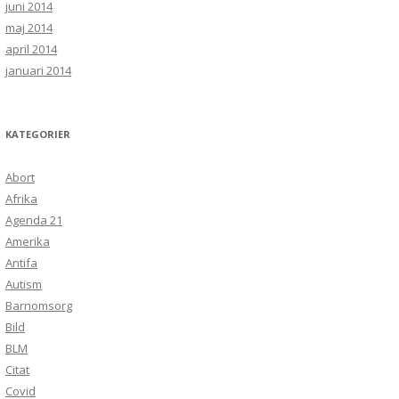
juni 2014
maj 2014
april 2014
januari 2014
KATEGORIER
Abort
Afrika
Agenda 21
Amerika
Antifa
Autism
Barnomsorg
Bild
BLM
Citat
Covid