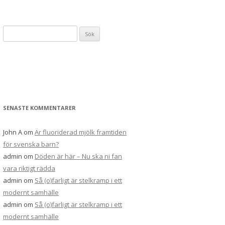
Sök
efter:
SENASTE KOMMENTARER
John A
om
Är fluoriderad mjölk framtiden
för svenska barn?
admin
om
Döden är här – Nu ska ni fan
vara riktigt rädda
admin
om
Så (o)farligt är stelkramp i ett
modernt samhälle
admin
om
Så (o)farligt är stelkramp i ett
modernt samhälle