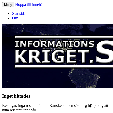
Hoppa till innehåll
Meny
Informationskriget.se
Startsida
Om
Inget hittades
Beklagar, inga resultat funna. Kanske kan en sökning hjälpa dig att
hitta relaterat innehåll.