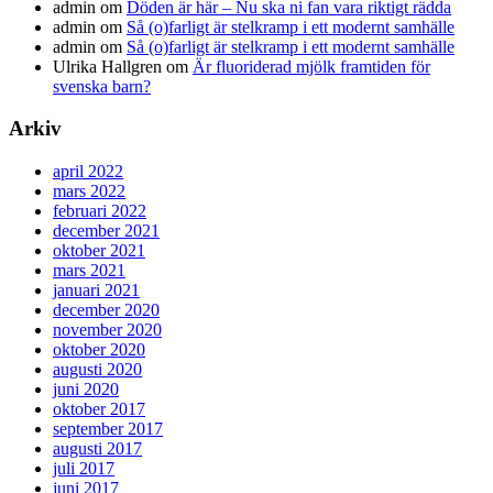
admin
om
Döden är här – Nu ska ni fan vara riktigt rädda
admin
om
Så (o)farligt är stelkramp i ett modernt samhälle
admin
om
Så (o)farligt är stelkramp i ett modernt samhälle
Ulrika Hallgren
om
Är fluoriderad mjölk framtiden för
svenska barn?
Arkiv
april 2022
mars 2022
februari 2022
december 2021
oktober 2021
mars 2021
januari 2021
december 2020
november 2020
oktober 2020
augusti 2020
juni 2020
oktober 2017
september 2017
augusti 2017
juli 2017
juni 2017