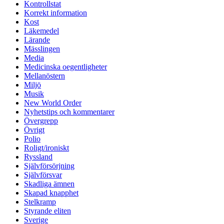
Kontrollstat
Korrekt information
Kost
Läkemedel
Lärande
Mässlingen
Media
Medicinska oegentligheter
Mellanöstern
Miljö
Musik
New World Order
Nyhetstips och kommentarer
Övergrepp
Övrigt
Polio
Roligt/ironiskt
Ryssland
Självförsörjning
Självförsvar
Skadliga ämnen
Skapad knapphet
Stelkramp
Styrande eliten
Sverige