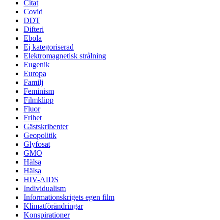
Citat
Covid
DDT
Difteri
Ebola
Ej kategoriserad
Elektromagnetisk strålning
Eugenik
Europa
Familj
Feminism
Filmklipp
Fluor
Frihet
Gästskribenter
Geopolitik
Glyfosat
GMO
Hälsa
Hälsa
HIV-AIDS
Individualism
Informationskrigets egen film
Klimatförändringar
Konspirationer